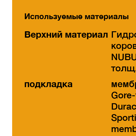
Используемые материалы
Верхний материал
Гидр
коро
NUB
толщ.
подкладка
мемб
Gore-
Dura
Sport
memb