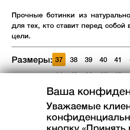
Прочные ботинки из натуральн
для тех, кто ставит перед собой
цели.
Размеры:
37
38
39
40
41
44
45
46
47
48
Ваша конфиден
Количество:
Уважаемые клиен
в наличии
конфиденциально
3 690
Kč с НД
кнопку «Принять 