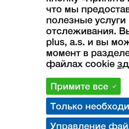
что мы предоста
3 050 Kč без НДС
полезные услуги
отслеживания. Вы
plus, a.s. и вы м
момент в разделе
файлах cookie
зд
Свойства
Описание
Та
/
раз
Материалы
Свойства продукта