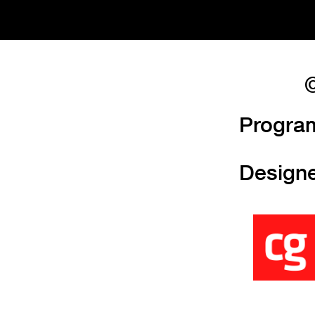
©
Progra
Design