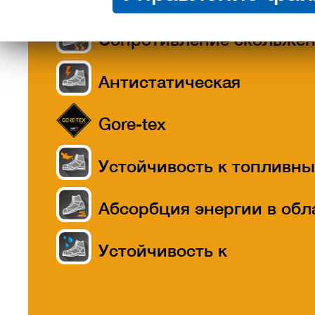
Сопротивление скольже
Антистатическая
Gore-tex
Устойчивость к топливн
маслам
Абсорбция энергии в обл
пятки
Устойчивость к
проникновению воды