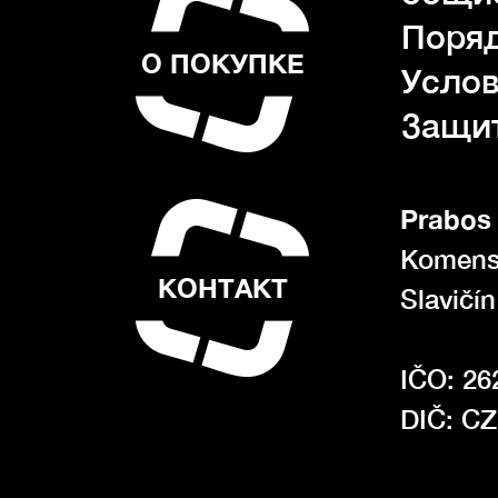
Поряд
О ПОКУПКЕ
Услов
Защи
Prabos 
Komens
КОНТАКТ
Slavičí
IČO: 26
DIČ: C