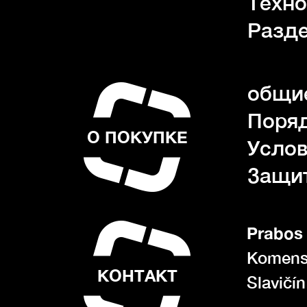
Техно
Разде
общие
Поряд
О ПОКУПКЕ
Услов
Защи
Prabos 
Komens
КОНТАКТ
Slavičí