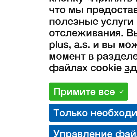
что мы предоста
Размеры:
полезные услуги
37
38
39
40
41
отслеживания. Вы
44
45
46
47
48
plus, a.s. и вы м
момент в разделе
Количество:
файлах cookie
зд
в наличии
990
Kč с НДС
818 Kč без НДС