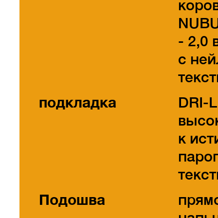
коро
NUBU
- 2,0
с не
текс
подкладка
DRI-
высо
к ист
паро
текст
Подошва
прям
напы