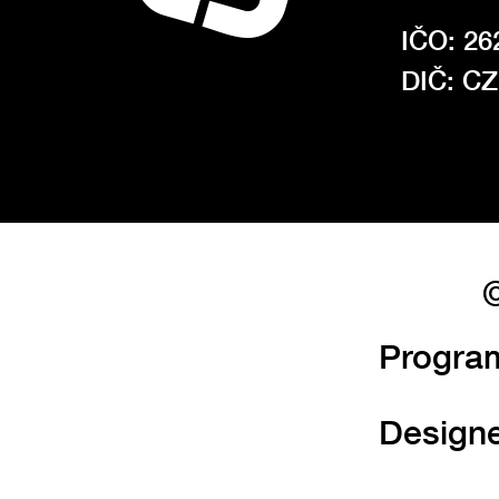
IČO: 26
DIČ: C
©
Progra
Design