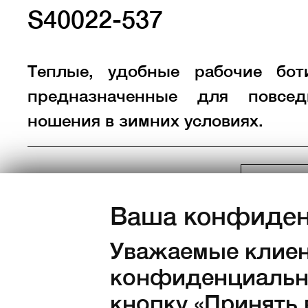
S40022-537
Теплые, удобные рабочие бот
предназначенные для повсед
ношения в зимних условиях.
Ваша конфиден
Цвет:
Уважаемые клиен
конфиденциально
кнопку «Принять 
Размеры:
36
37
38
39
40