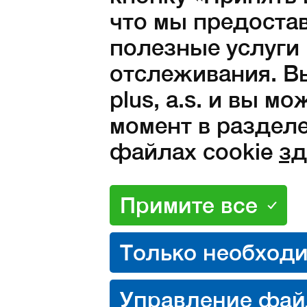
что мы предоста
43
44
45
46
47
полезные услуги
отслеживания. Вы
50
51
plus, a.s. и вы м
Количество:
момент в разделе
файлах cookie
зд
в наличии
1 690
Kč с НД
1 397 Kč без НДС