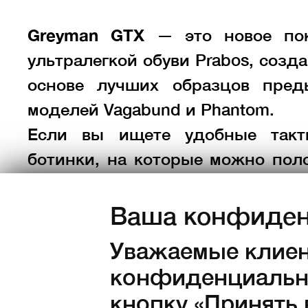
Greyman GTX
— это новое по
ультралегкой обуви Prabos, созд
основе лучших образцов пре
моделей Vagabund и Phantom.
Если вы ищете удобные такт
ботинки, на которые можно пол
в любой ситуации, особенно в у
кризиса, то Greyman станет о
Ваша конфиден
выбором.
Уважаемые клиен
конфиденциально
кнопку «Принять 