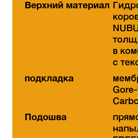
Верхний материал
Гидр
коро
NUB
толщ.
в ко
с тек
подкладка
мемб
Gore-
Carbo
Подошва
прям
напы