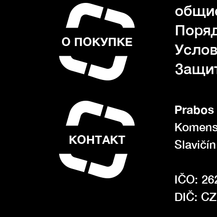
общие
Поряд
О ПОКУПКЕ
Услов
Защи
Prabos 
Komens
КОНТАКТ
Slavičí
IČO: 26
DIČ: C