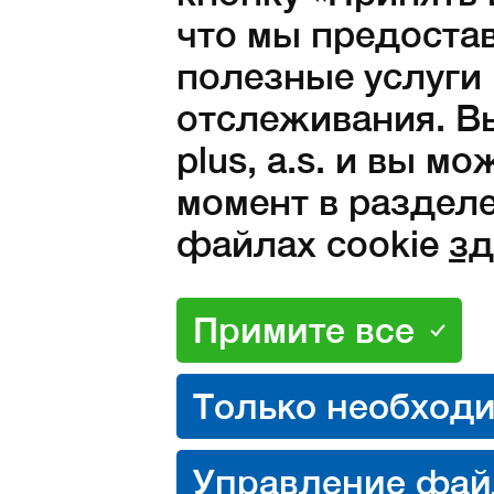
что мы предоста
Цвет:
полезные услуги
отслеживания. Вы
plus, a.s. и вы м
Размеры:
35
36
37
38
39
момент в разделе
42
43
44
45
46
файлах cookie
зд
49
распродано