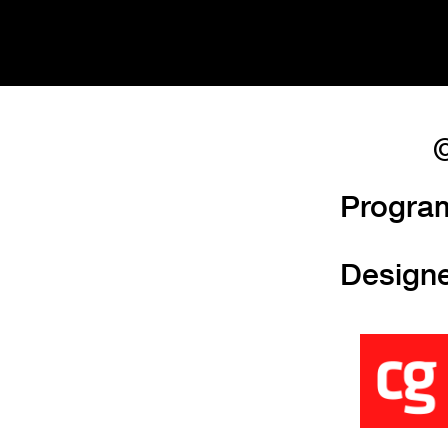
©
Progra
Design