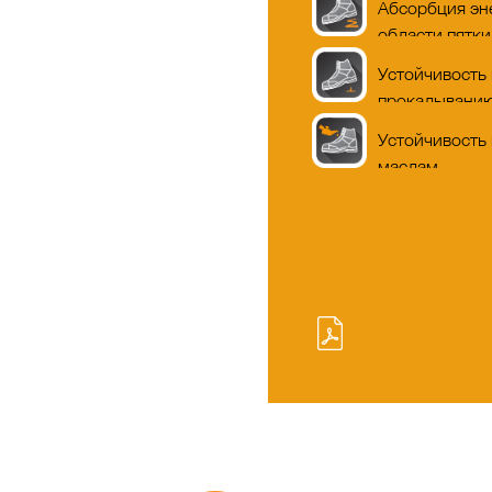
Абсорбция эн
области пятки
Устойчивость 
прокалывани
Устойчивость
маслам