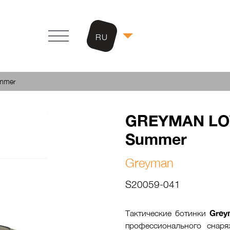
RU
mmer
GREYMAN L
Summer
Greyman
S20059-041
Grey
Тактические ботинки
профессионального снаря