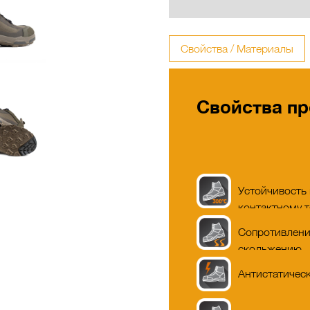
Свойства / Материалы
Свойства пр
Устойчивость 
контактному т
°C
Сопротивлен
скольжению
Антистатичес