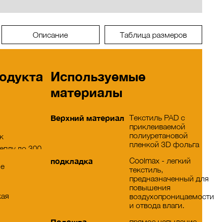
Описание
Таблица размеров
одукта
Используемые
материалы
Верхний материал
Текстиль PAD с
приклеиваемой
полиуретановой
к
пленкой 3D фольга
еплу до 300
подкладка
Coolmax - легкий
ие
текстиль,
предназначенный для
повышения
кая
воздухопроницаемости
и отвода влаги.
Подошва
прямое напыление