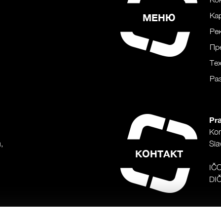
Ка
МЕНЮ
Ре
Пр
Те
Ра
Pra
Ko
,
Sla
КОНТАКТ
IČ
DI