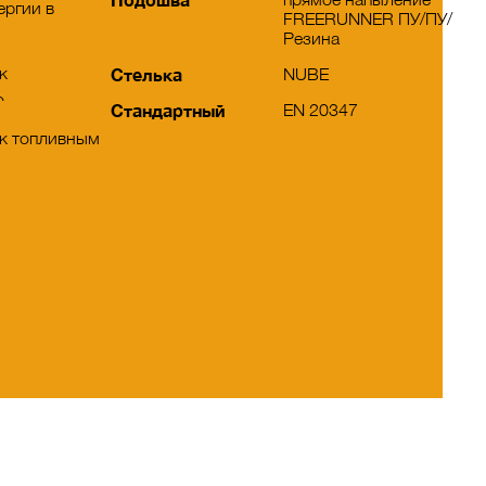
ергии в
FREERUNNER ПУ/ПУ/
Резина
к
Стелька
NUBE
ю
Стандартный
EN 20347
 к топливным