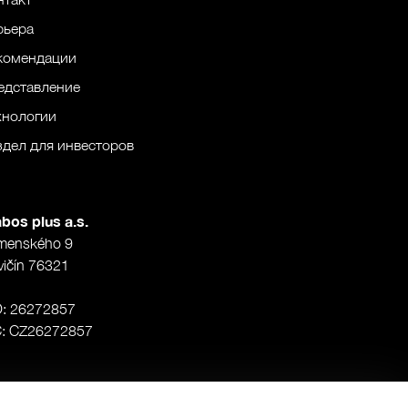
рьера
комендации
едставление
хнологии
здел для инвесторов
bos plus a.s.
menského 9
vičín 76321
O: 26272857
Č: CZ26272857