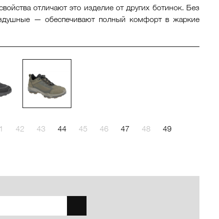
войства отличают это изделие от других ботинок. Без
здушные — обеспечивают полный комфорт в жаркие
1
42
43
44
45
46
47
48
49