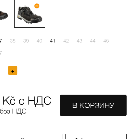
7
38
39
40
41
42
43
44
45
7
Kč с НДС
 без НДС