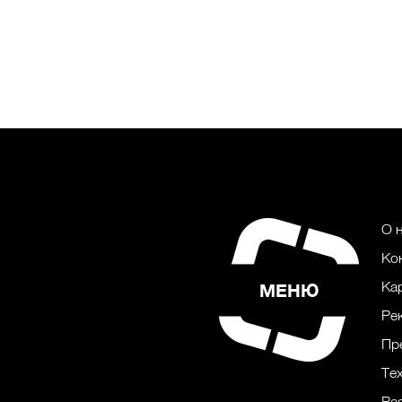
О 
Ко
Ка
МЕНЮ
Ре
Пр
Те
Ра