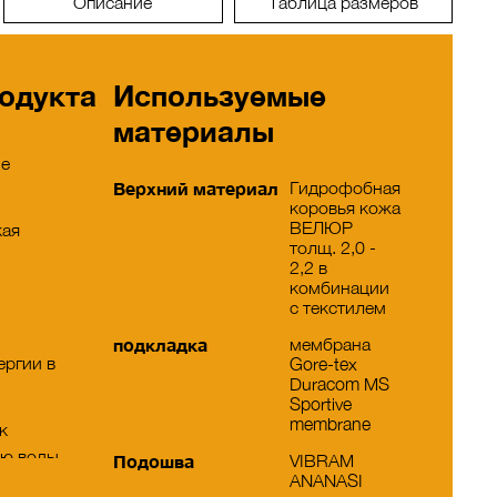
Описание
Таблица размеров
одукта
Используемые
материалы
ие
Верхний материал
Гидрофобная
коровья кожа
ВЕЛЮР
кая
толщ. 2,0 -
2,2 в
комбинации
с текстилем
подкладка
мембрана
ергии в
Gore-tex
Duracom MS
Sportive
membrane
к
ию воды
Подошва
VIBRAM
ANANASI