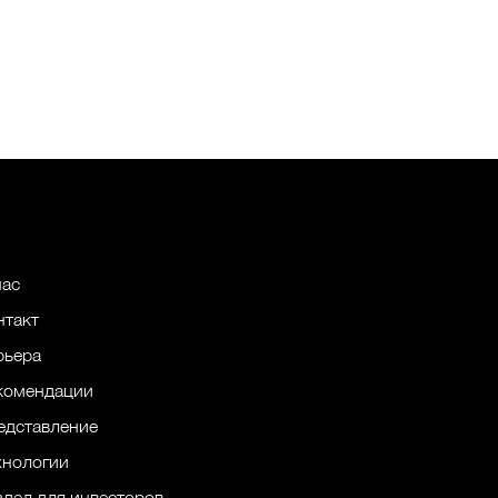
нас
нтакт
рьера
комендации
едставление
хнологии
здел для инвесторов