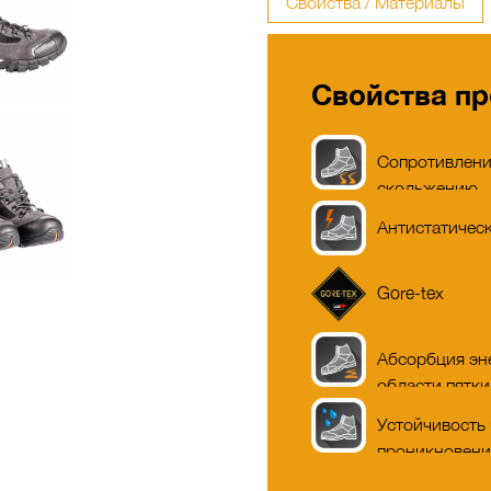
Свойства / Материалы
Свойства пр
Сопротивлен
скольжению
Антистатичес
Gore-tex
Абсорбция эн
области пятки
Устойчивость 
проникновен