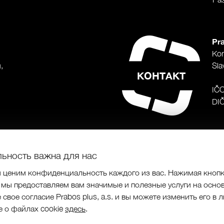
Pra
Ko
,
Sla
КОНТАКТ
IČ
DI
ьность важна для нас
 ценим конфиденциальность каждого из вас. Нажимая кнопку
о мы предоставляем вам значимые и полезные услуги на осно
свое согласие Prabos plus, a.s. и вы можете изменить его в
us a.s.
|
Programing by
|
designed by
е о файлах cookie
здесь
.