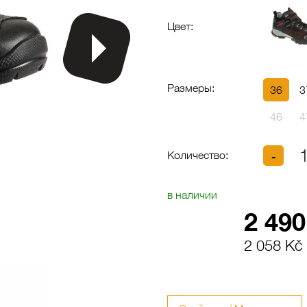
Цвет:
Размеры:
36
3
46
4
Количество:
в наличии
2 490
2 058 Kč