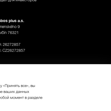
bos plus a.s.
menského 9
vičín 76321
O: 26272857
Č: CZ26272857
 «Принять все», вы
ве ваших данных
 любой момент в разделе