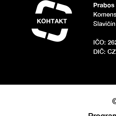
Prabos 
Komens
КОНТАКТ
Slavičí
IČO: 26
DIČ: C
©
Progra