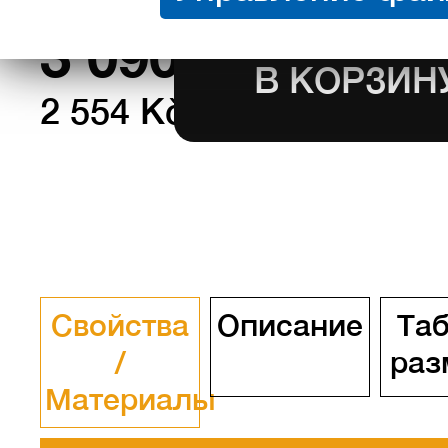
в наличии
3 090
Kč с НД
2 554 Kč без НДС
Свойства
Описание
Та
/
раз
Материалы