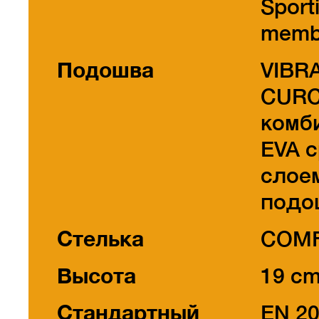
Sport
memb
Подошва
VIBR
CURC
комб
EVA 
слое
подо
Стелька
COM
Высота
19 c
Стандартный
EN 2