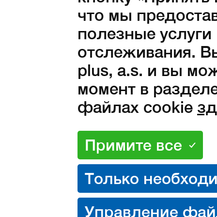
что мы предоста
полезные услуги
отслеживания. Вы
plus, a.s. и вы м
момент в разделе
файлах cookie
зд
Размеры:
36
37
38
39
40
43
44
45
46
47
Количество: