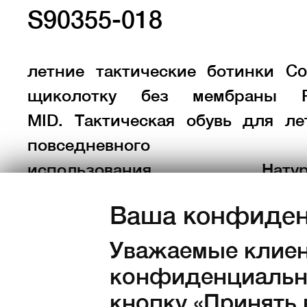
S90355-018
летние тактические ботинки Co
щиколотку без мембраны P
MID. Тактическая обувь для ле
повседневного
использования. Натурал
водонепроницаемая кожа и пр
Ваша конфиден
дышащий материал Cordura.
Уважаемые клиен
Размеры:
конфиденциально
36
37
38
39
40
кнопку «Принять 