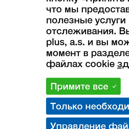
43
44
45
46
47
что мы предоста
полезные услуги
Количество:
отслеживания. Вы
plus, a.s. и вы м
в наличии
3 990
Kč с НД
момент в разделе
файлах cookie
зд
3 298 Kč без НДС