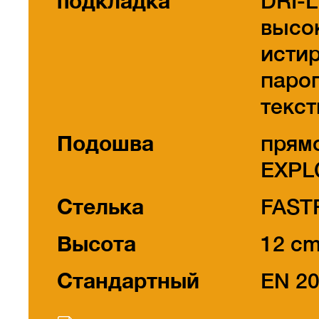
подкладка
DRI-
высо
исти
паро
текст
Подошва
прям
EXPL
Стелька
FAST
Высота
12 c
Стандартный
EN 2