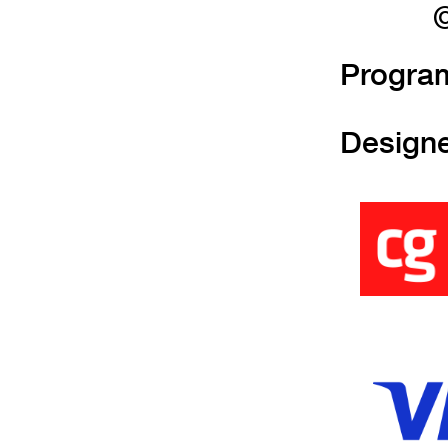
©
Progra
Design