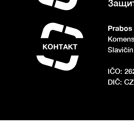
Защи
Prabos 
Komens
КОНТАКТ
Slavičí
IČO: 26
DIČ: C