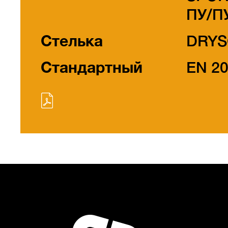
ПУ/П
Стелька
DRYS
Стандартный
EN 2