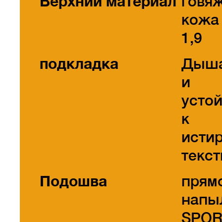
Верхний материал
говя
кожа 
1,9
подкладка
Дыш
и
усто
к
исти
текст
Подошва
прям
напы
SPOR