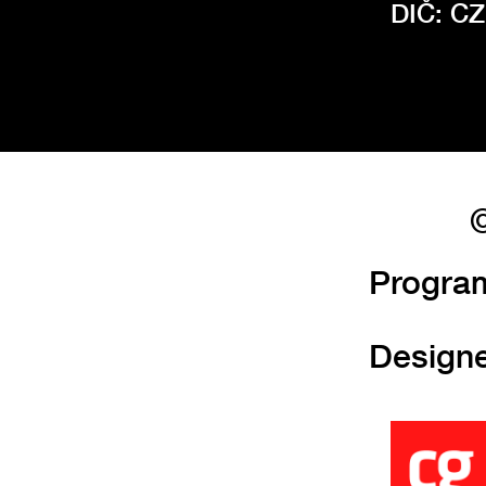
DIČ: C
©
Progra
Design