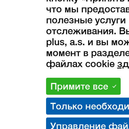
что мы предоста
42
43
44
45
46
полезные услуги
49
отслеживания. Вы
plus, a.s. и вы м
Количество:
момент в разделе
файлах cookie
зд
в наличии
1 250
Kč с НД
1 033 Kč без НДС