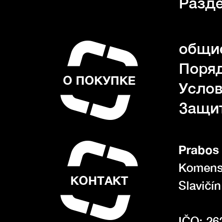
Разде
общие
Поряд
О ПОКУПКЕ
Услов
Защи
Prabos 
Komens
КОНТАКТ
Slavičí
IČO: 26