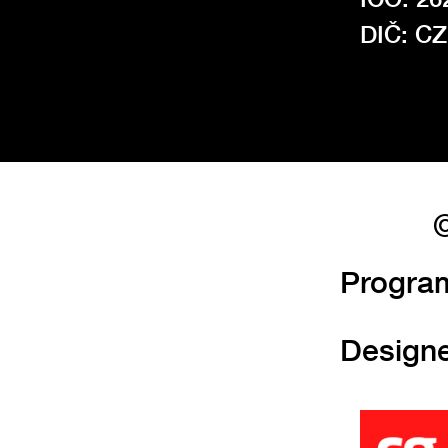
DIČ: C
©
Progra
Design