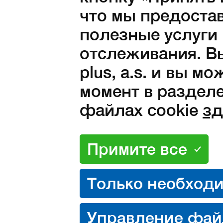
что мы предоста
1 446 Kč без НДС
полезные услуги
отслеживания. Вы
plus, a.s. и вы м
момент в разделе
файлах cookie
зд
Свойства
Описание
Та
/
раз
Материалы
Свойства продукта