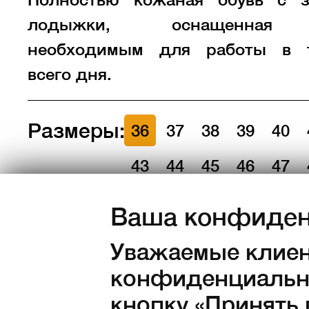
лодыжки, оснащенная
необходимым для работы в т
всего дня.
Размеры:
36
37
38
39
40
43
44
45
46
47
Ваша конфиден
Количество:
Уважаемые клиен
в наличии
конфиденциально
1 750
Kč с НД
кнопку «Принять 