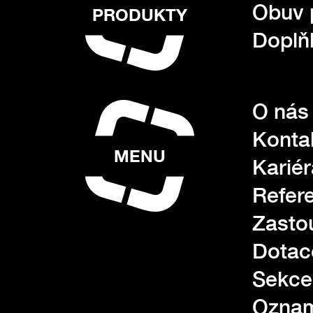
Obuv 
PRODUKTY
Doplňk
O nás
Konta
MENU
Kariér
Refer
Zasto
Dotac
Sekce
Oznam