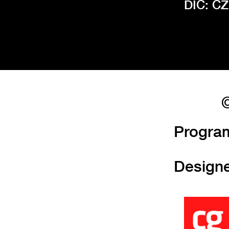
DIČ: C
©
Progra
Design