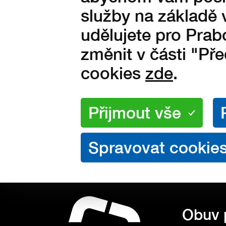
služby na základě 
udělujete pro Prab
Oznámení o výs
změnit v části "Př
16.5.2024
cookies
zde
.
Obuv 