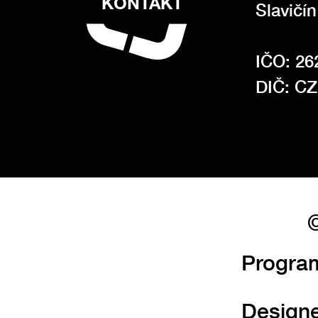
KONTAKT
Slavičí
IČO: 26
DIČ: C
©
Progra
Design