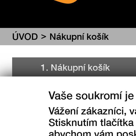
>
ÚVOD
Nákupní košík
1. Nákupní košík
3. Rekapitulac
Vaše soukromí je 
Vážení zákazníci, 
[ je prázdný ]
Stisknutím tlačítka
abychom vám posky