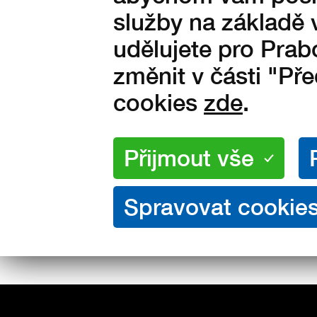
Chtěli byste dopr
služby na základě 
udělujete pro Prab
zdarma? Doplňte d
změnit v části "Př
5 00
cookies
zde
.
(po dosažení lim
dopravy PPL - doruč
ParcelShop – retu