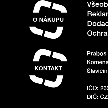
Všeob
Rekla
O NÁKUPU
Dodac
Ochra
Prabos 
Komens
KONTAKT
Slavičí
IČO: 26
DIČ: C