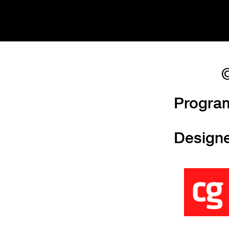
©
Progra
Design