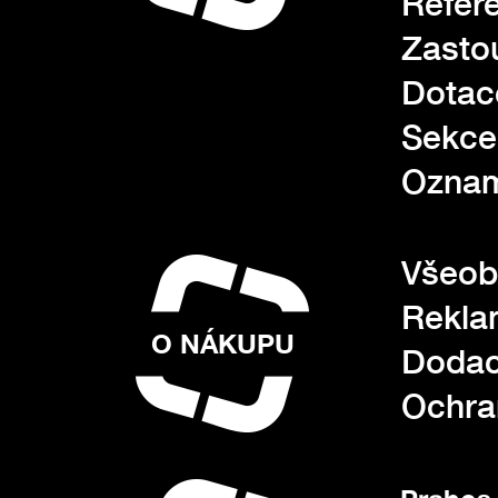
Refer
Zasto
Dotac
Sekce
Oznam
Všeob
Rekla
O NÁKUPU
Dodac
Ochra