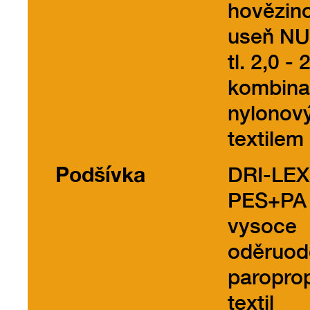
hovězin
useň N
tl. 2,0 - 
kombina
nylonov
textilem
Podšívka
DRI-LE
PES+PA
vysoce
oděruod
paropro
textil