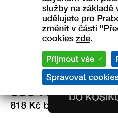
služby na základě 
udělujete pro Prab
Velikosti:
změnit v části "Př
37
38
39
40
41
cookies
zde
.
44
45
46
47
48
Množství:
na skladě
990
Kč s DPH
818 Kč bez DPH