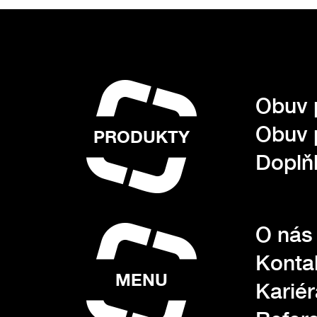
Obuv 
Obuv 
PRODUKTY
Doplňk
O nás
Konta
MENU
Kariér