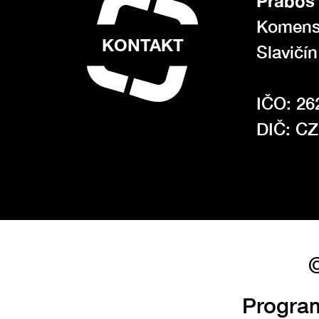
Prabos 
Komens
KONTAKT
Slavičí
IČO: 26
DIČ: C
©
Progra