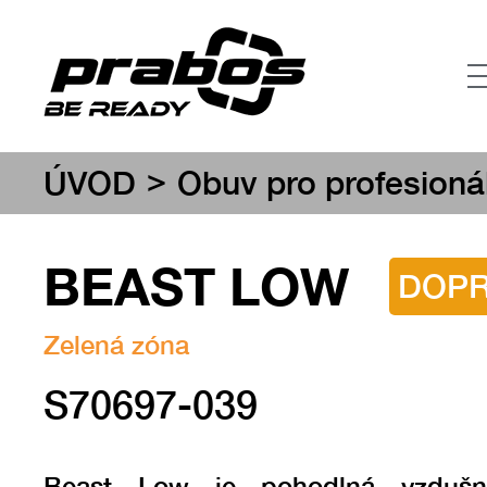
>
ÚVOD
Obuv pro profesioná
BEAST LOW
DOP
Zelená zóna
S70697-039
Beast Low je pohodlná vzduš