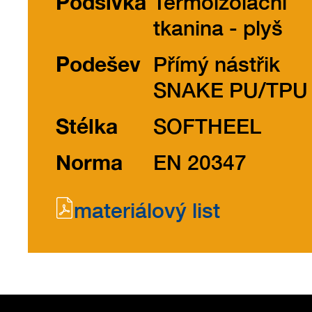
Podšívka
Termoizolační
tkanina - plyš
Podešev
Přímý nástřik
SNAKE PU/TPU
Stélka
SOFTHEEL
Norma
EN 20347
materiálový list