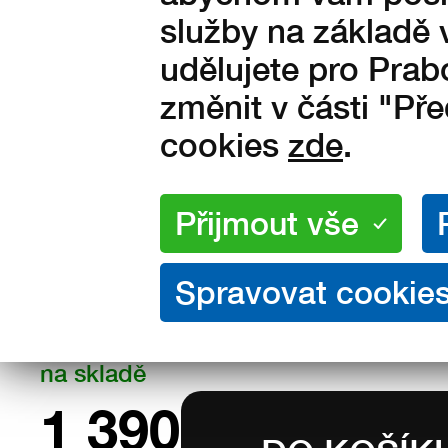
služby na základě 
udělujete pro Prab
změnit v části "Př
cookies
zde
.
Velikosti:
36
37
38
39
40
43
44
45
46
47
Množství:
na skladě
1 390
Kč s DPH