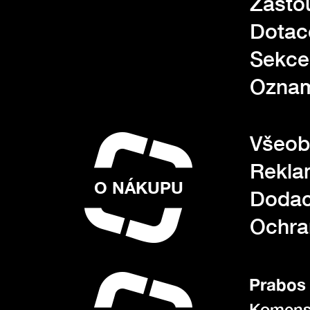
Zasto
Dotac
Sekce
Oznam
Všeob
Rekla
O NÁKUPU
Dodac
Ochra
Prabos 
Komens