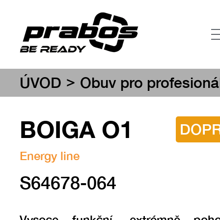
>
ÚVOD
Obuv pro profesioná
BOIGA O1
DOP
Energy line
S64678-064
Vysoce funkční, extrémně poh