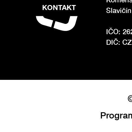
KONTAKT
Slavičí
IČO: 26
DIČ: C
©
Progra