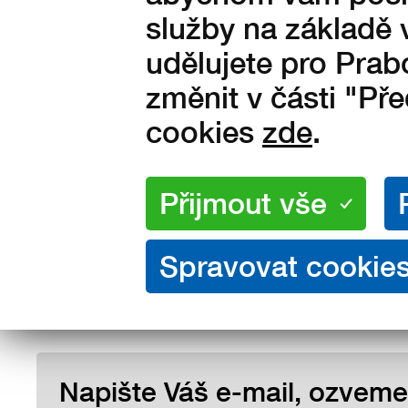
služby na základě 
udělujete pro Prab
změnit v části "Př
cookies
zde
.
Velikosti:
36
37
38
39
40
43
44
45
46
47
není skladem
Napište Váš e-mail, ozveme