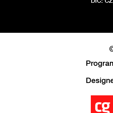
DIČ: C
©
Progra
Design