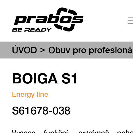
>
ÚVOD
Obuv pro profesioná
BOIGA S1
Energy line
S61678-038
Vysoce funkční, extrémně poh