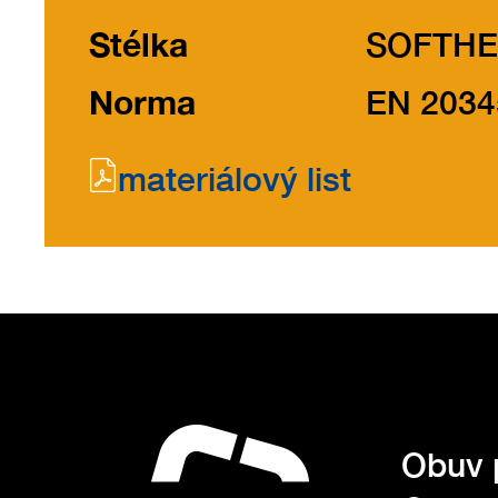
Stélka
SOFTHE
Norma
EN 2034
materiálový list
Obuv 