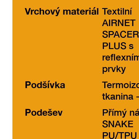
Vrchový materiál
Textilní
AIRNET
SPACER
PLUS s
reflexní
prvky
Podšívka
Termoizo
tkanina 
Podešev
Přímý ná
SNAKE
PU/TPU