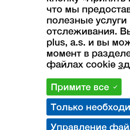
что мы предоста
полезные услуги
О нас
отслеживания. Вы
Конта
plus, a.s. и вы м
МЕНЮ
Карь
момент в разделе
Реко
файлах cookie
зд
Пред
Техно
Разде
общие