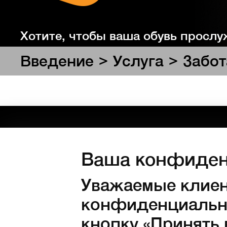
Хотите, чтобы ваша обувь прослу
долго и хорошо?
>
>
Введение
Услуга
Забот
Обеспечьте им должный уход.
Ваша конфиден
Повсе
Уважаемые клиен
Проф
ПРОДУКТЫ
конфиденциально
Аксес
кнопку «Принять 