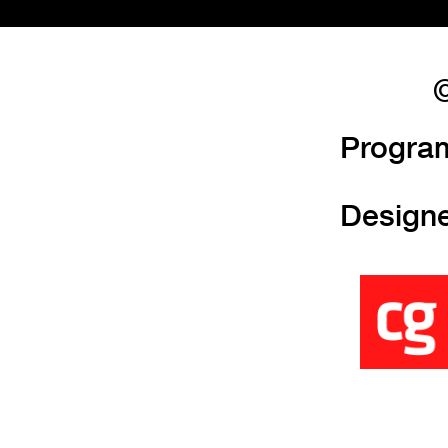
©
Progra
Design