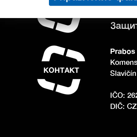
Поряд
О ПОКУПКЕ
Услов
Защи
Prabos 
Komens
КОНТАКТ
Slavičí
IČO: 26
DIČ: C