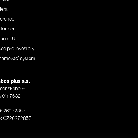
iéra
erence
stoupení
tace EU
ce pro investory
namovací systém
bos plus a.s.
menského 9
vičín 76321
O: 26272857
Č: CZ26272857