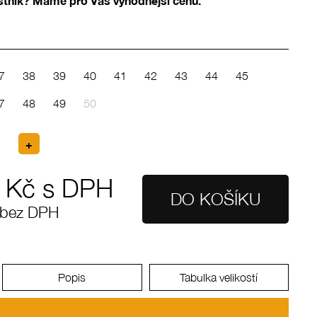
ostník? Máme pro Vás výhodnější cenu.
7
38
39
40
41
42
43
44
45
7
48
49
50
Kč s DPH
 bez DPH
Popis
Tabulka velikostí