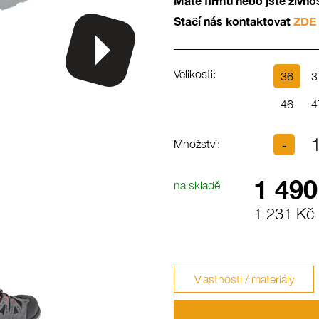
Máte firmu nebo jste živn
Stačí nás kontaktovat
ZDE
Velikosti:
36
3
46
4
Množství:
1 490
na skladě
1 231 Kč
Vlastnosti / materiály