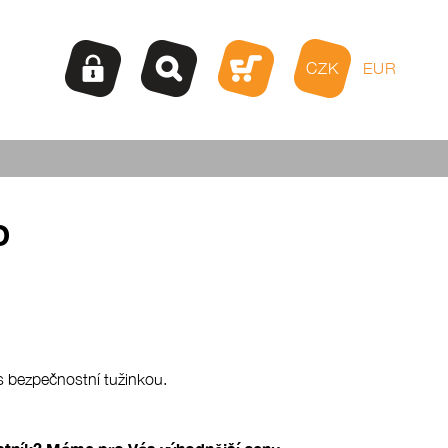
CZK
EUR
D
s bezpečnostní tužinkou.