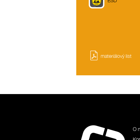
ESD
materiálový list
O 
Ko