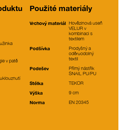
roduktu
Použité materiály
Vrchový materiál
Hovězinová useň
VELUR v
kombinaci s
textilem
užinka
Podšívka
Prodyšný a
oděruodolný
textil
ie v patě
Podešev
Přímý nástřik
SNAIL PU/PU
 uklouznutí
Stélka
TEKOR
Výška
9 cm
Norma
EN 20345