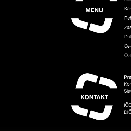
Kar
MENU
Ref
Za
Do
Sek
Oz
Pra
Ko
Sla
KONTAKT
IČ
DI