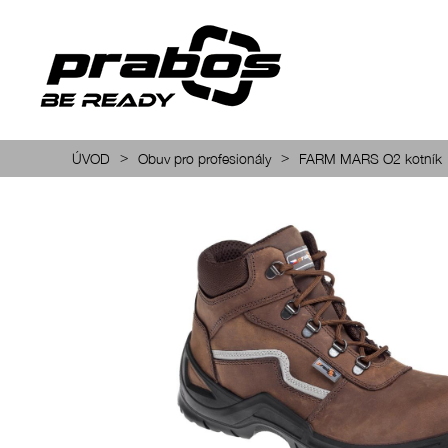
>
>
ÚVOD
Obuv pro profesionály
FARM MARS O2 kotník