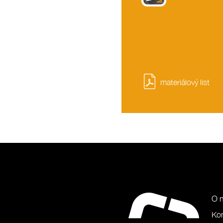
materiálový list
O 
Ko