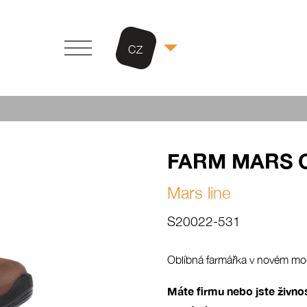
CZ
FARM MARS O
Mars line
S20022-531
Oblíbná farmářka v novém mod
Máte firmu nebo jste živn