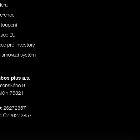
iéra
erence
stoupení
tace EU
ce pro investory
namovací systém
bos plus a.s.
menského 9
vičín 76321
O: 26272857
Č: CZ26272857