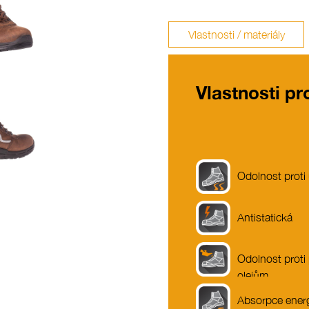
Vlastnosti / materiály
Vlastnosti p
Odolnost proti
Antistatická
Odolnost proti
olejům
Absorpce energ