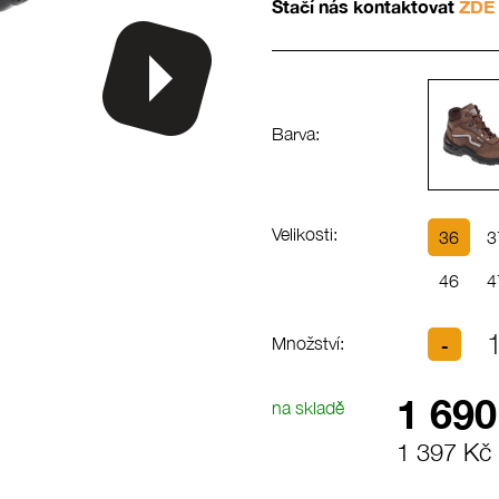
Stačí nás kontaktovat
ZDE
Barva:
Velikosti:
36
3
46
4
Množství:
1 690
na skladě
1 397 Kč