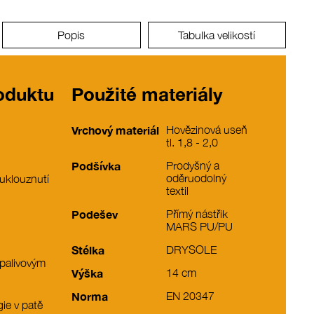
Popis
Tabulka velikostí
roduktu
Použité materiály
Vrchový materiál
Hovězinová useň
tl. 1,8 - 2,0
Podšívka
Prodyšný a
oděruodolný
 uklouznutí
textil
Podešev
Přímý nástřik
MARS PU/PU
Stélka
DRYSOLE
 palivovým
Výška
14 cm
Norma
EN 20347
ie v patě