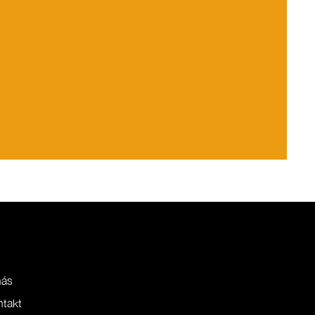
nás
ntakt