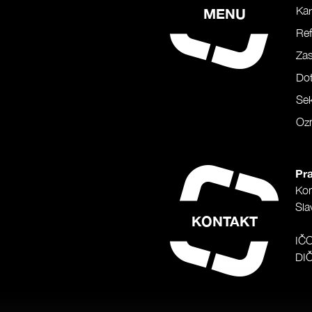
Kar
MENU
Ref
Za
Do
Sek
Oz
Pra
Ko
Sla
KONTAKT
IČ
DI