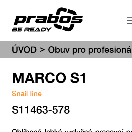
>
ÚVOD
Obuv pro profesioná
MARCO S1
Snail line
S11463-578
Oblíbená lehká vzdušná pracovní p