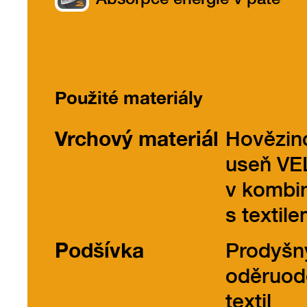
Použité materiály
Vrchový materiál
Hovězin
useň V
v kombi
s textil
Podšívka
Prodyšn
oděruod
textil