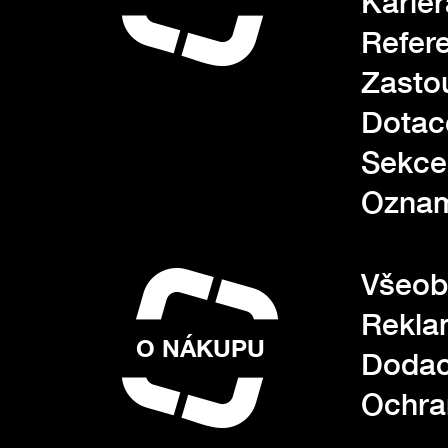
Kariér
Refer
Zasto
Dotac
Sekce
Oznam
Všeob
Rekla
O NÁKUPU
Dodac
Ochra