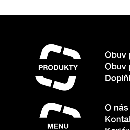
Obuv 
Obuv 
PRODUKTY
Doplňk
O nás
Konta
MENU