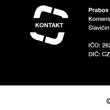
Prabos 
Komens
KONTAKT
Slavičí
IČO: 26
DIČ: C
©