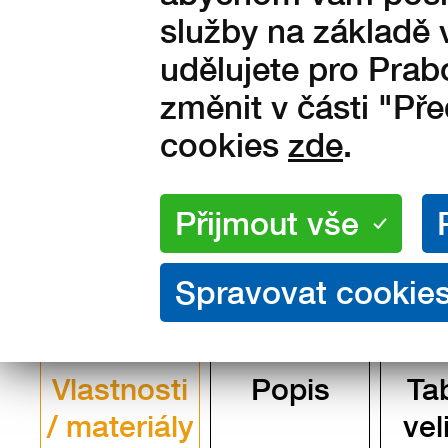
služby na základě 
udělujete pro Prab
na skladě
1 390
Kč s DPH
změnit v části "Př
cookies
zde
.
1 149 Kč bez DPH
Vlastnosti
Popis
Ta
/ materiály
vel