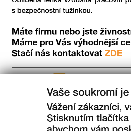
s bezpečnostní tužinkou.
Máte firmu nebo jste živnost
Máme pro Vás výhodnější c
Stačí nás kontaktovat
ZDE
Velikosti:
35
36
37
38
39
Vaše soukromí je 
42
43
44
45
46
Vážení zákazníci, 
49
Stisknutím tlačítka
abychom vám posky
Množství: