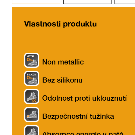
Vlastnosti produktu
Non metallic
Bez silikonu
Odolnost proti uklouznutí
Bezpečnostní tužinka
Absorpce energie v patě