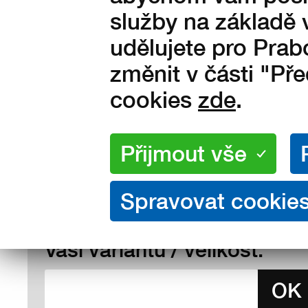
služby na základě 
udělujete pro Prab
Velikosti:
41
42
43
44
45
změnit v části "Př
48
49
cookies
zde
.
není skladem
Napište Váš e-mail, ozveme
Vám hned, jakmile nasklad
Vaši variantu / velikost.