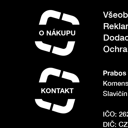
Všeob
Rekla
O NÁKUPU
Dodac
Ochra
Prabos 
Komens
KONTAKT
Slavičí
IČO: 26
DIČ: C