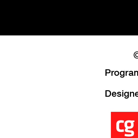
©
Progra
Design