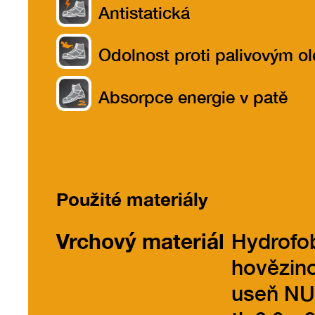
Antistatická
Odolnost proti palivovým o
Absorpce energie v patě
Použité materiály
Vrchový materiál
Hydrofo
hovězin
useň N