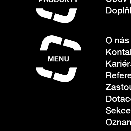
Doplňk
O nás
Konta
MENU
Kariér
Refer
Zasto
Dotac
Sekce
Oznam