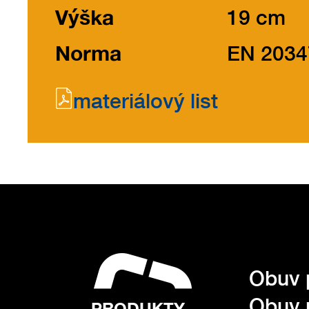
Výška
19 cm
Norma
EN 2034
materiálový list
Obuv 
Obuv 
PRODUKTY