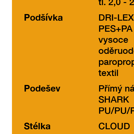
tl. 2,0 - 
Podšívka
DRI-LE
PES+PA
vysoce
oděruod
paropro
textil
Podešev
Přímý ná
SHARK
PU/PU/P
Stélka
CLOUD