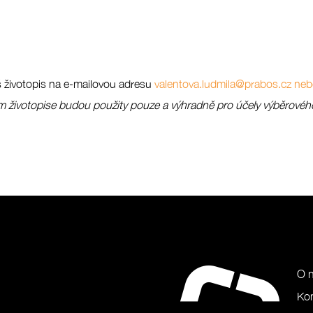
š životopis na e-mailovou adresu
valentova.ludmila@prabos.cz
nebo
 životopise budou použity pouze a výhradně pro účely výběrového
O 
Ko