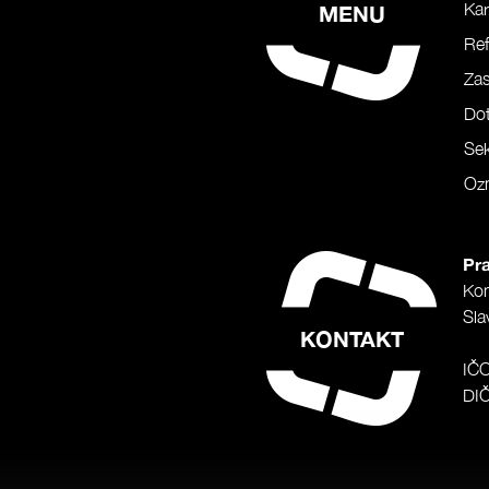
Kar
MENU
Ref
Za
Do
Sek
Oz
Pra
Ko
Sla
KONTAKT
IČ
DI