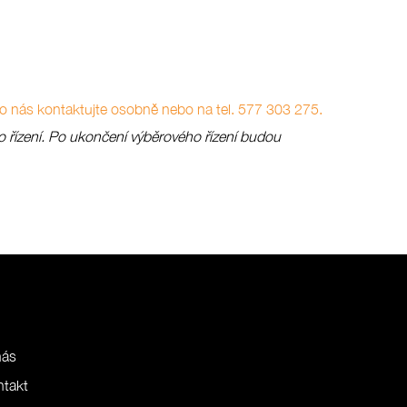
 nás kontaktujte osobně nebo na tel. 577 303 275.
 řízení. Po ukončení výběrového řízení budou
nás
ntakt