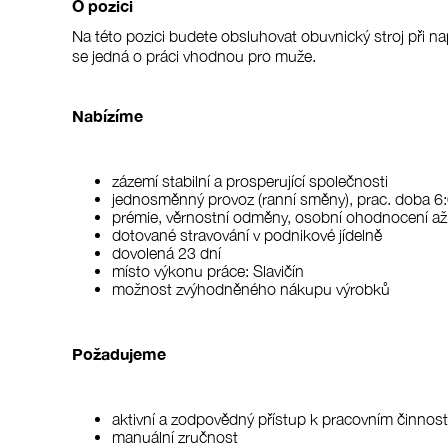
O pozici
Na této pozici budete obsluhovat obuvnický stroj při 
se jedná o práci vhodnou pro muže.
Nabízíme
zázemí stabilní a prosperující společnosti
jednosměnný provoz (ranní směny), prac. doba 6
prémie, věrnostní odměny, osobní ohodnocení a
dotované stravování v podnikové jídelně
dovolená 23 dní
místo výkonu práce: Slavičín
možnost zvýhodněného nákupu výrobků
Požadujeme
aktivní a zodpovědný přístup k pracovním činnos
manuální zručnost