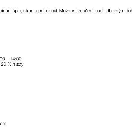
napínání špic, stran a pat obuvi. Možnost zaučení pod odborným d
:00 – 14:00
ž 20 % mzdy
tem