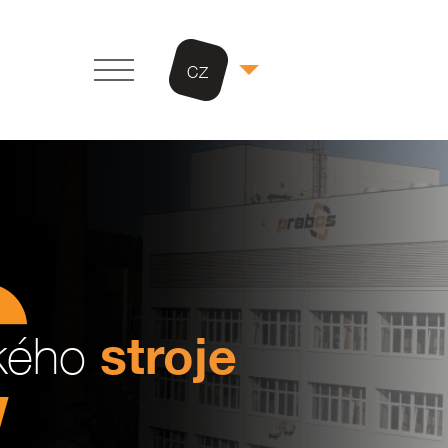
CZ
stroje
ckého