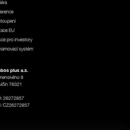
iéra
erence
stoupení
tace EU
ce pro investory
namovací systém
bos plus a.s.
menského 9
vičín 76321
O: 26272857
Č: CZ26272857