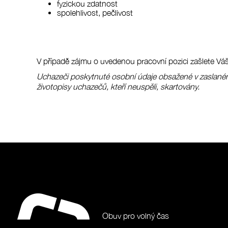
fyzickou zdatnost
spolehlivost, pečlivost
V případě zájmu o uvedenou pracovní pozici zašlete Vá
Uchazeči poskytnuté osobní údaje obsažené v zaslaném
životopisy uchazečů, kteří neuspěli, skartovány.
Obuv pro volný čas