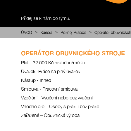
Přidej se k nám do týmu.
>
>
>
ÚVOD
Kariéra
Poznej Prabos
Operátor obuvnickéh
OPERÁTOR OBUVNICKÉHO STROJE
Plat - 32 000 Kč hrubého/měsíc
Úvazek -Práce na plný úvazek
Nástup - Ihned
Smlouva - Pracovní smlouva
Vzdělání - Vyučení nebo bez vyučení
Vhodné pro – Osoby s praxí i bez praxe
Zařazené – Obuvnická výroba