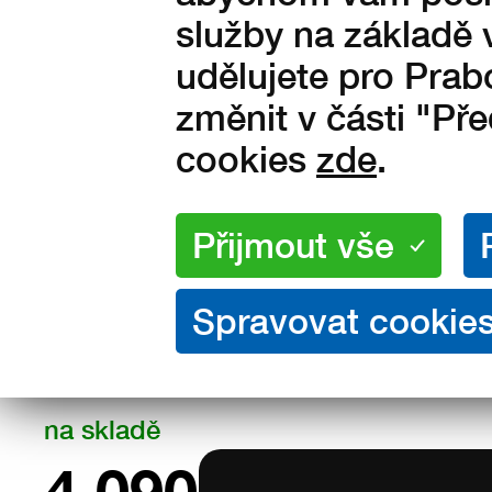
služby na základě 
udělujete pro Prab
změnit v části "Př
cookies
zde
.
Velikosti:
36
37
38
39
40
42,5
43
44
45
46
48
49
Množství:
na skladě
4 090
Kč s DPH