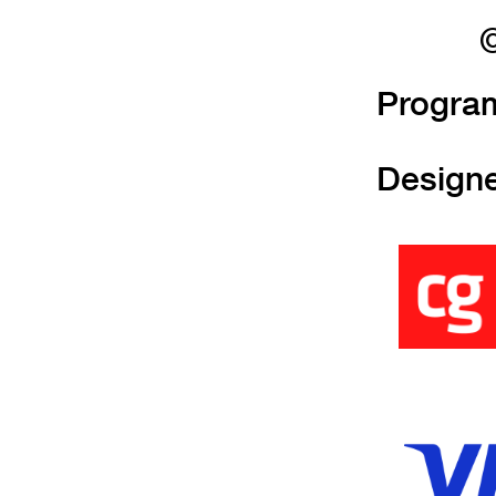
©
Progra
Design