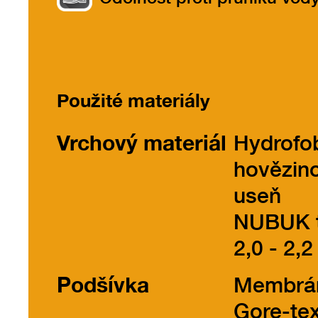
Použité materiály
Vrchový materiál
Hydrofo
hovězin
useň
NUBUK t
2,0 - 2,2
Podšívka
Membrá
Gore-te