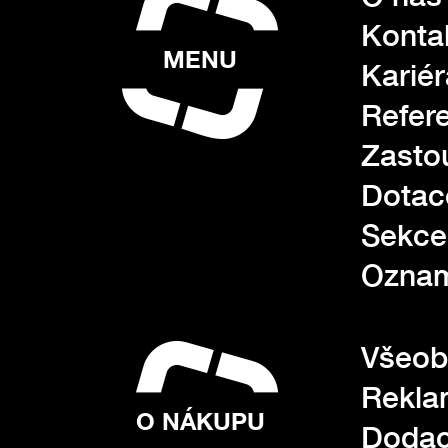
Konta
MENU
Kariér
Refer
Zasto
Dotac
Sekce
Oznam
Všeob
Rekla
O NÁKUPU
Dodac