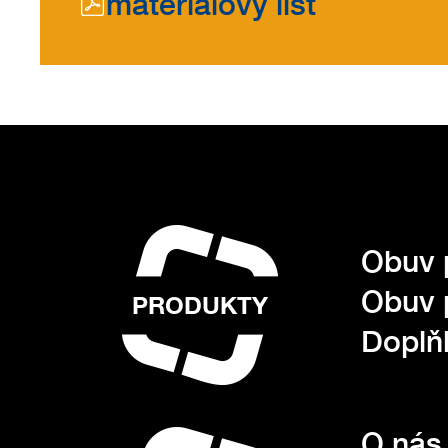
materiálový list
Obuv 
Obuv 
PRODUKTY
Doplňk
O nás