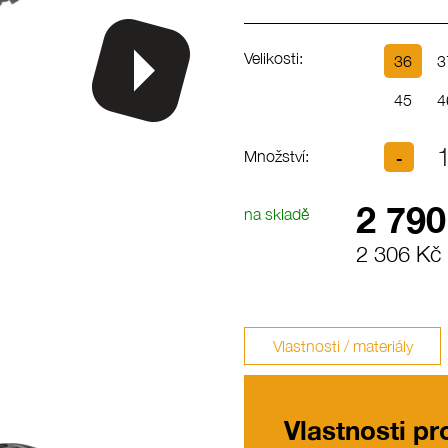
Velikosti:
36
3
45
4
Množství:
2 790
na skladě
2 306 Kč
Vlastnosti / materiály
Vlastnosti p