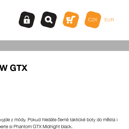
CZK
EUR
W GTX
evyjde z módy. Pokud hledáte černé taktické boty do města i
berte si Phantom GTX Midnight black.