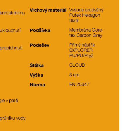
Vrchový materiál
Vysoce prodyšný
 kontaktnímu
Putek Hexagon
textil
Podšívka
Membrána Gore-
 uklouznutí
tex Carbon Grey
Podešev
Přímý nástřik
 propíchnutí
EXPLORER
PU/PU/Pryž
Stélka
CLOUD
Výška
8 cm
Norma
EN 20347
ie v patě
 průniku vody