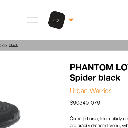
CZ
der black
PHANTOM LO
Spider black
Urban Warrior
S90349-079
Černá je barva, která nikdy n
pro práci v drsném terénu, vy