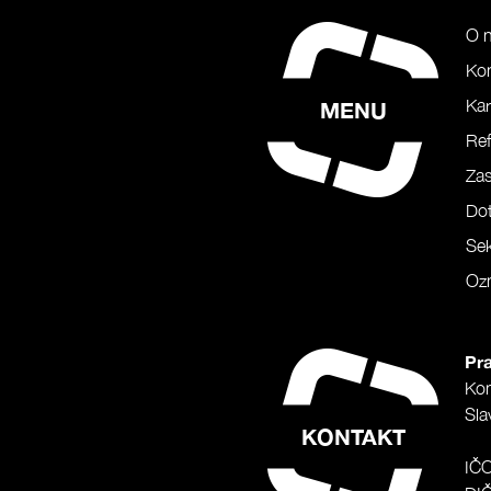
O 
Ko
Kar
MENU
Ref
Za
Do
Sek
Oz
Pra
Ko
Sla
KONTAKT
IČ