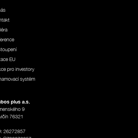
nás
ntakt
iéra
erence
stoupení
tace EU
ce pro investory
namovací systém
bos plus a.s.
menského 9
vičín 76321
O: 26272857