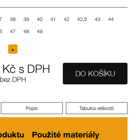
7
38
39
40
41
42
42,5
43
44
6
47
48
49
Kč s DPH
 bez DPH
Popis
Tabulka velikostí
roduktu
Použité materiály