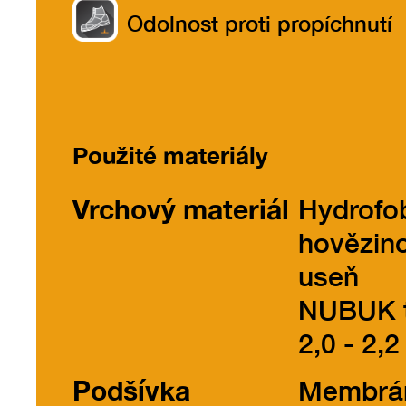
Odolnost proti propíchnutí
Použité materiály
Vrchový materiál
Hydrofo
hovězin
useň
NUBUK t
2,0 - 2,2
Podšívka
Membrá