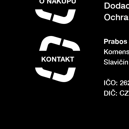
O NÁKUPU
Dodac
Ochra
Prabos 
Komens
KONTAKT
Slavičí
IČO: 26
DIČ: C