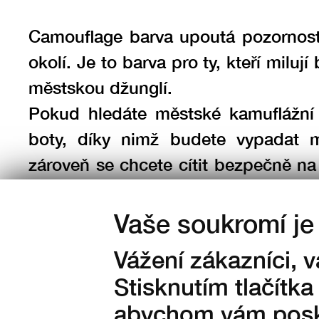
Camouflage barva upoutá pozornos
okolí. Je to barva pro ty, kteří milují
městskou džunglí.
Pokud hledáte městské kamuflážní 
boty, díky nimž budete vypadat 
zároveň se chcete cítit bezpečně n
kroku, vyberte si PHANT
Camouflage.
Vaše soukromí je 
Vážení zákazníci, 
Stisknutím tlačítka
abychom vám posky
Barva: