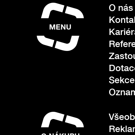
O nás
Konta
MENU
Kariér
Refer
Zasto
Dotac
Sekce
Oznam
Všeob
Rekla