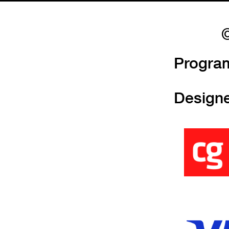
©
Progra
Design