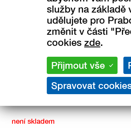
služby na základě 
udělujete pro Prab
změnit v části "Př
cookies
zde
.
Velikosti:
36
37
38
39
40
43
44
45
46
47
není skladem