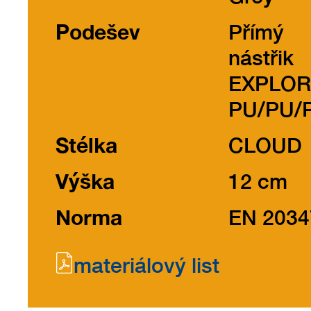
Podešev
Přímý
nástřik
EXPLO
PU/PU/P
Stélka
CLOUD
Výška
12 cm
Norma
EN 2034
materiálový list