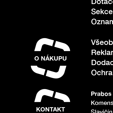
Dotac
Sekce
Oznam
Všeob
Rekla
O NÁKUPU
Dodac
Ochra
Prabos 
Komens
KONTAKT
Slavičí