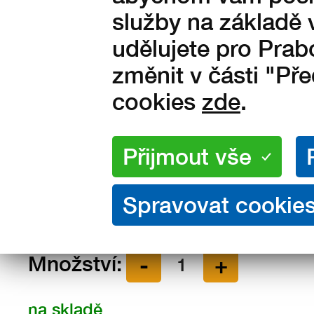
služby na základě 
udělujete pro Prab
změnit v části "Př
cookies
zde
.
Velikosti:
36
37
38
39
40
43
44
45
46
47
Množství:
na skladě