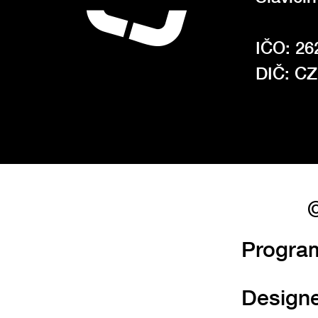
IČO: 26
DIČ: C
©
Progra
Design