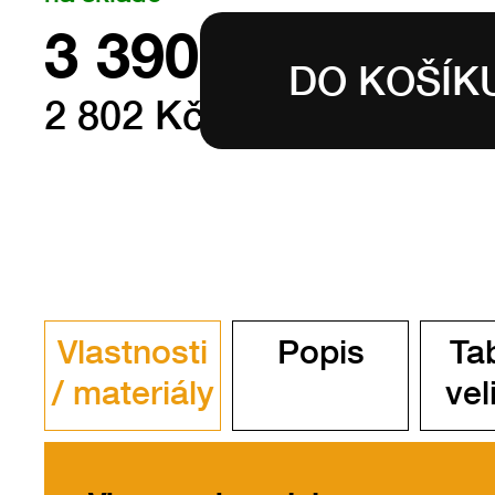
3 390
Kč s DPH
2 802 Kč bez DPH
Vlastnosti
Popis
Ta
/ materiály
vel