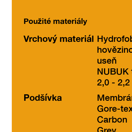
Použité materiály
Vrchový materiál
Hydrofo
hovězin
useň
NUBUK t
2,0 - 2,2
Podšívka
Membrá
Gore-te
Carbon
Grey