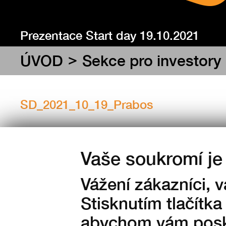
Prezentace Start day 19.10.2021
>
ÚVOD
Sekce pro investory
SD_2021_10_19_Prabos
Zveřejněno: 12.10.2021
Vaše soukromí je 
Vážení zákazníci, 
Stisknutím tlačítka
abychom vám posky