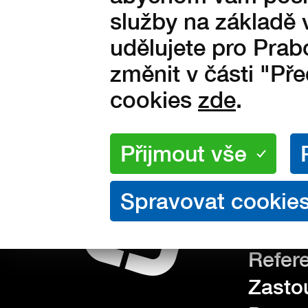
služby na základě 
udělujete pro Prab
Obuv 
změnit v části "Př
Obuv 
PRODUKTY
cookies
zde
.
Doplňk
O nás
Konta
MENU
Kariér
Refer
Zasto