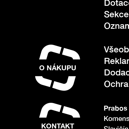
Dotac
Sekce
Oznam
Všeob
Rekla
O NÁKUPU
Dodac
Ochra
Prabos 
Komens
KONTAKT
Slavičí