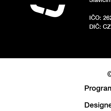
IČO: 26
DIČ: C
©
Progra
Design