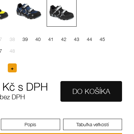
7
38
39
40
41
42
43
44
45
7
48
Kč s DPH
 bez DPH
Popis
Tabuľka veľkostí