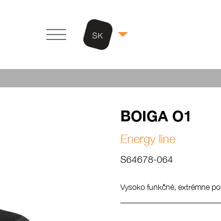
SK
BOIGA O1
Energy line
S64678-064
Vysoko funkčné, extrémne po