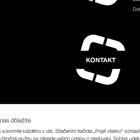
Dot
KONTAKT
nás dôležité
i súkromie každého z vás. Stlačením tlačidla „Prijať všetko“ súhla
us a.s.
|
Programing by
|
designed by
užitočné služby na základe vašich údajov o sledovaní. Súhlas udeľu