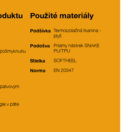
roduktu
Použité materiály
Podšívka
Termoizolačná tkanina -
plyš
Podošva
Priamy nástrek SNAKE
PU/TPU
 pošmyknutiu
Stielka
SOFTHEEL
Norma
EN 20347
 palivovým
gie v päte