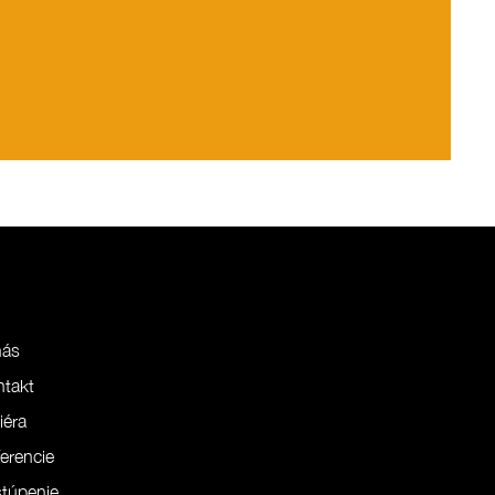
nás
ntakt
iéra
erencie
túpenie