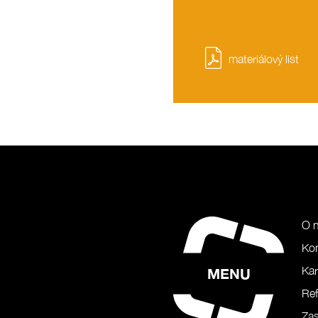
materiálový list
O 
Ko
Kar
MENU
Ref
Zas