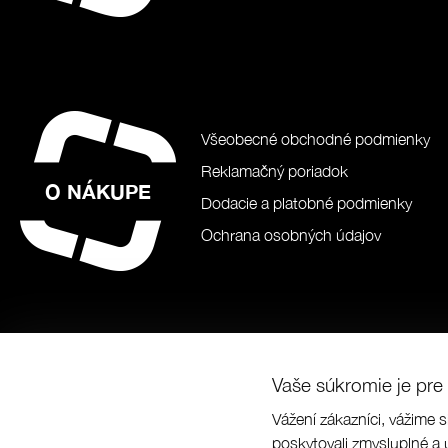
Všeobecné obchodné podmienky
Reklamačný poriadok
O NÁKUPE
Dodacie a platobné podmienky
Ochrana osobných údajov
Vaše súkromie je pre 
Vážení zákazníci, vážime s
© Prabos pl
poskytovali zmysluplné a 