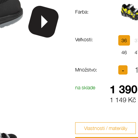
Farba:
Veľkosti:
36
3
46
4
Množstvo:
1 390
na sklade
1 149 Kč
Vlastnosti / materiály