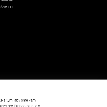
ácie EU
síte s tým, aby sme vám
jete pre Prabos plus, a.s.