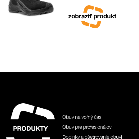
zobraziť produkt
Obuv na voľný čas
Obuv pre profesionálov
PRODUKTY
Doplnky a ošetrovanie obuvi