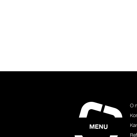
O 
Ko
Kar
MENU
Ref