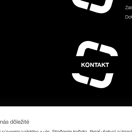
Zas
Dot
KONTAKT
nás dôležité
i súkromie každého z vás. Stlačením tlačidla „Prijať všetko“ súhla