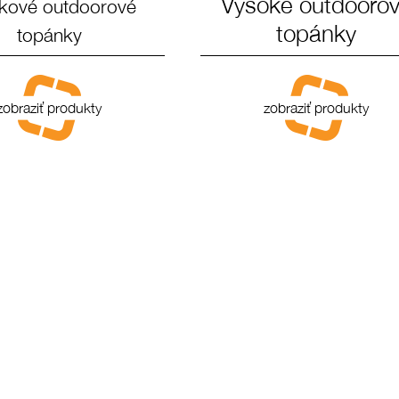
Vysoké outdooro
kové outdoorové
topánky
topánky
zobraziť produkty
zobraziť produkty