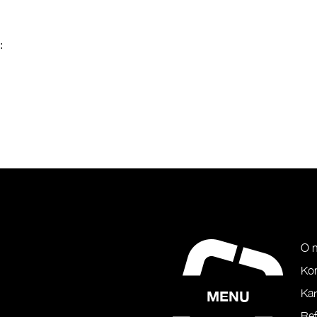
:
O 
Ko
Kar
MENU
Ref