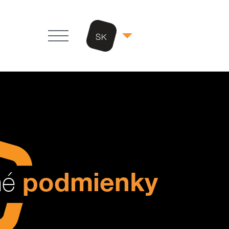
SK
podmienky
né