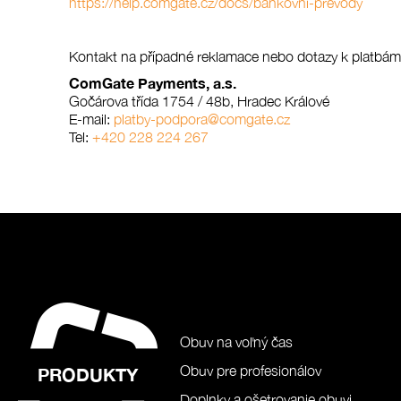
https://help.comgate.cz/docs/bankovni-prevody
Kontakt na případné reklamace nebo dotazy k platbám
ComGate Payments, a.s.
Gočárova třída 1754 / 48b, Hradec Králové
E-mail:
platby-podpora@comgate.cz
Tel:
+420 228 224 267
Obuv na voľný čas
Obuv pre profesionálov
PRODUKTY
Doplnky a ošetrovanie obuvi