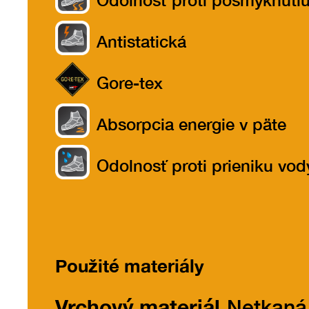
Odolnosť proti pošmyknuti
Antistatická
Gore-tex
Absorpcia energie v päte
Odolnosť proti prieniku vod
Použité materiály
Vrchový materiál
Netkaná 