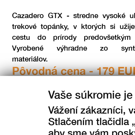
Cazadero GTX - stredne vysoké ul
trekové topánky, v ktorých si užije
cestu do prírody predovšetkým 
Vyrobené výhradne zo synte
materiálov.
Pôvodná cena - 179 EU
Vaše súkromie je 
Vážení zákazníci, 
Farba:
Stlačením tlačidla 
aby sme vám posky