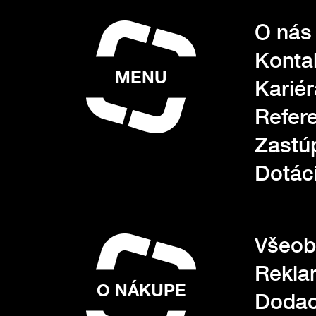
O nás
Konta
MENU
Kariér
Refer
Zastú
Dotác
Všeob
Rekla
O NÁKUPE
Dodac