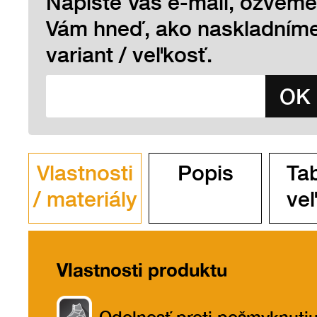
Napíšte Váš e-mail, ozveme
Vám hneď, ako naskladním
variant / veľkosť.
Vlastnosti
Popis
Ta
/ materiály
veľ
Vlastnosti produktu