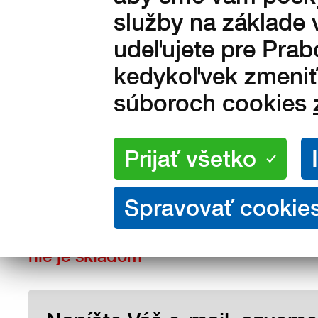
služby na základe 
udeľujete pre Prab
kedykoľvek zmeniť 
súboroch cookies
Veľkosti:
37
38
39
40
41
44
45
46
47
48
nie je skladom