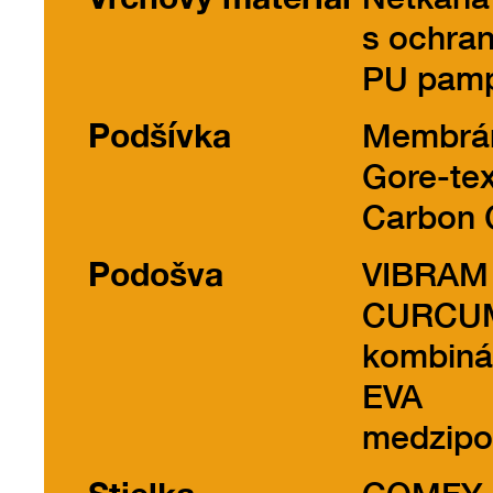
s ochra
PU pam
Podšívka
Membrá
Gore-te
Carbon 
Podošva
VIBRAM
CURCU
kombinác
EVA
medzip