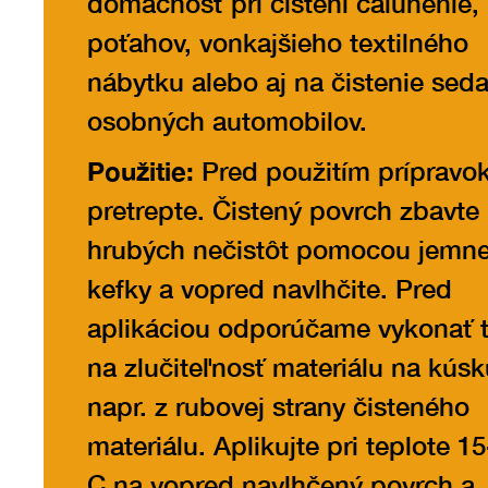
domácnosť pri čistení čalúnenie,
poťahov, vonkajšieho textilného
nábytku alebo aj na čistenie seda
osobných automobilov.
Použitie:
Pred použitím prípravo
pretrepte. Čistený povrch zbavte
hrubých nečistôt pomocou jemne
kefky a vopred navlhčite. Pred
aplikáciou odporúčame vykonať t
na zlučiteľnosť materiálu na kúsk
napr. z rubovej strany čisteného
materiálu. Aplikujte pri teplote 15
C na vopred navlhčený povrch a