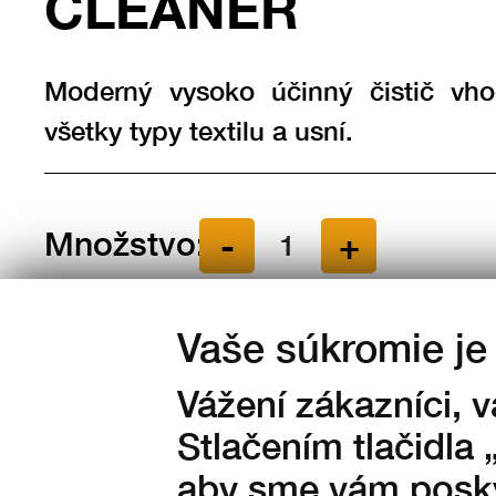
CLEANER
Moderný vysoko účinný čistič vh
všetky typy textilu a usní.
Množstvo:
na sklade
Vaše súkromie je 
205
Kč s DPH
Vážení zákazníci, 
169 Kč bez DPH
Stlačením tlačidla 
aby sme vám posky