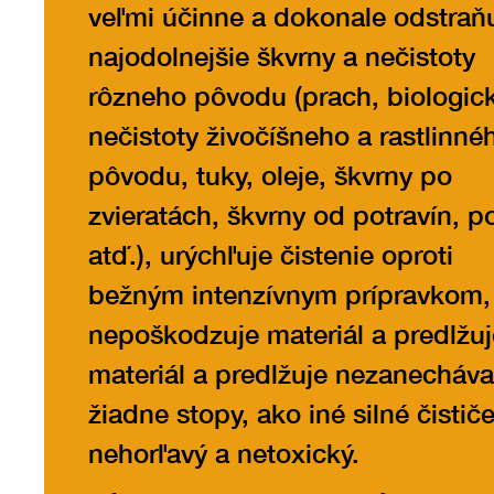
veľmi účinne a dokonale odstraň
najodolnejšie škvrny a nečistoty
rôzneho pôvodu (prach, biologic
nečistoty živočíšneho a rastlinné
pôvodu, tuky, oleje, škvrny po
zvieratách, škvrny od potravín, p
atď.), urýchľuje čistenie oproti
bežným intenzívnym prípravkom,
nepoškodzuje materiál a predlžuj
materiál a predlžuje nezanecháva
žiadne stopy, ako iné silné čističe
nehorľavý a netoxický.