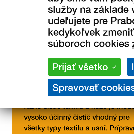
služby na základe 
udeľujete pre Prab
kedykoľvek zmeniť 
súboroch cookies
Popis
Popis produktu
Nano čistič textilu a kože je mod
vysoko účinný čistič vhodný pre
všetky typy textilu a usní. Prípra