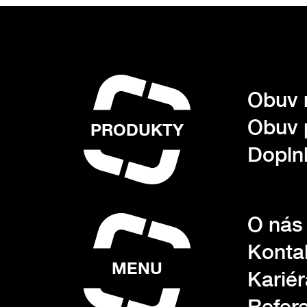
Obuv 
Obuv 
PRODUKTY
Dopln
O nás
Konta
MENU
Kariér
Refer