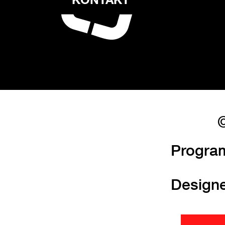
©
Progra
Design