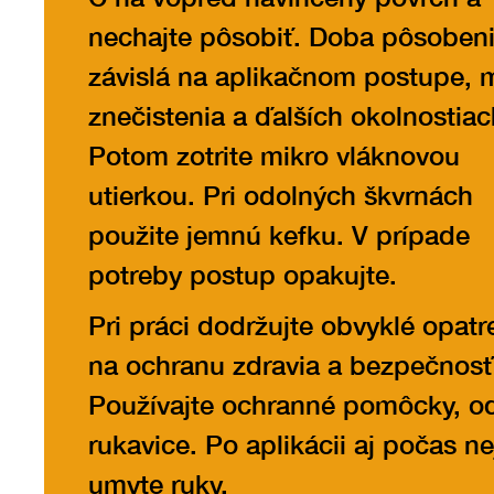
nechajte pôsobiť. Doba pôsobeni
závislá na aplikačnom postupe, 
znečistenia a ďalších okolnostiac
Potom zotrite mikro vláknovou
utierkou. Pri odolných škvrnách
použite jemnú kefku. V prípade
potreby postup opakujte.
Pri práci dodržujte obvyklé opatr
na ochranu zdravia a bezpečnosť
Používajte ochranné pomôcky, o
rukavice. Po aplikácii aj počas nej
umyte ruky.