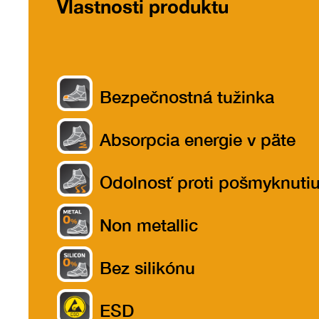
Vlastnosti produktu
Bezpečnostná tužinka
Absorpcia energie v päte
Odolnosť proti pošmyknuti
Non metallic
Bez silikónu
ESD