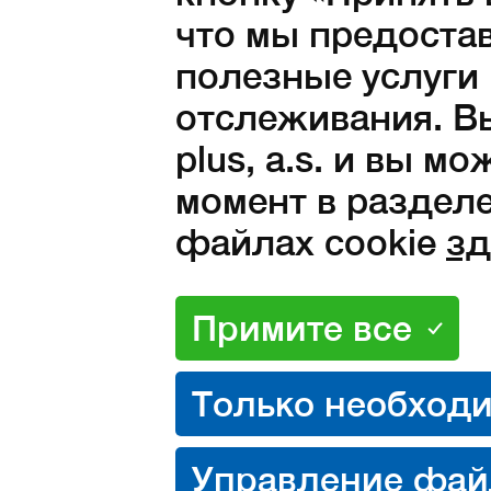
книг.
что мы предоста
Она путешествова
полезные услуги
отслеживания. Вы
Она даже выучила
plus, a.s. и вы м
поездки в Японию 
момент в разделе
потрясающая? Ее 
файлах cookie
зд
Саудовской Арави
полуострову была
удивительной пое
Но мы должны вас