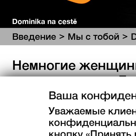
Dominika na cestě
>
>
Введение
Мы с тобой
D
Немногие женщин
смелостью, как Д
поездки на мотоци
Ваша конфиден
Facebook в очень 
Уважаемые клиен
конфиденциально
неслучайно она н
кнопку «Принять 