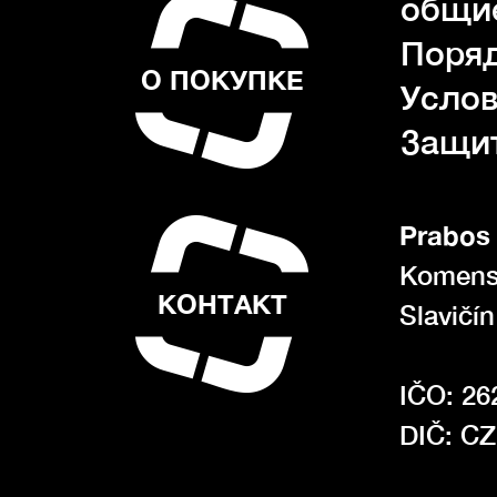
общие
Поряд
О ПОКУПКЕ
Услов
Защи
Prabos 
Komens
КОНТАКТ
Slavičí
IČO: 26
DIČ: C