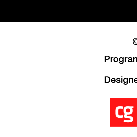
©
Progra
Design