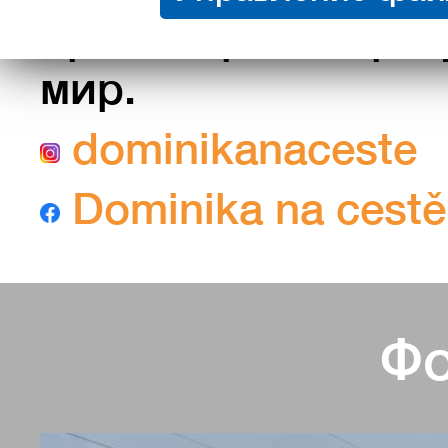
просмотра ее проф
мир.
dominikanaceste
Dominika na cestě
Фо