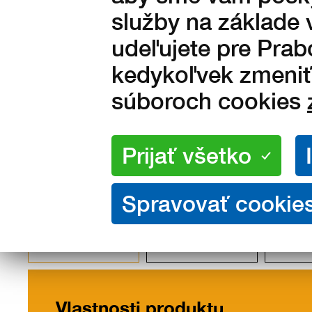
1 790
Kč s DPH
služby na základe 
udeľujete pre Prab
1 479 Kč bez DPH
kedykoľvek zmeniť 
súboroch cookies
Vlastnosti
Popis
Ta
/ materiály
veľ
Vlastnosti produktu