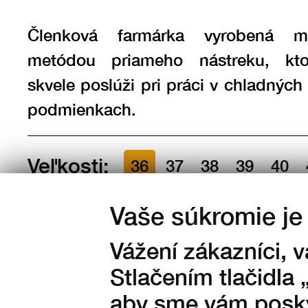
Členková farmárka vyrobená m
metódou priameho nástreku, kt
skvele poslúži pri práci v chladnýc
podmienkach.
Veľkosti:
36
37
38
39
40
43
44
45
46
47
Vaše súkromie je 
Množstvo:
Vážení zákazníci, 
Stlačením tlačidla 
na sklade
aby sme vám posky