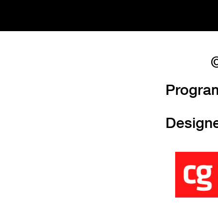
©
Progra
Design