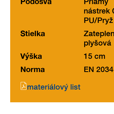
Podošva
Priamy
nástrek
PU/Pryž
Stielka
Zateple
plyšová
Výška
15 cm
Norma
EN 2034
materiálový list