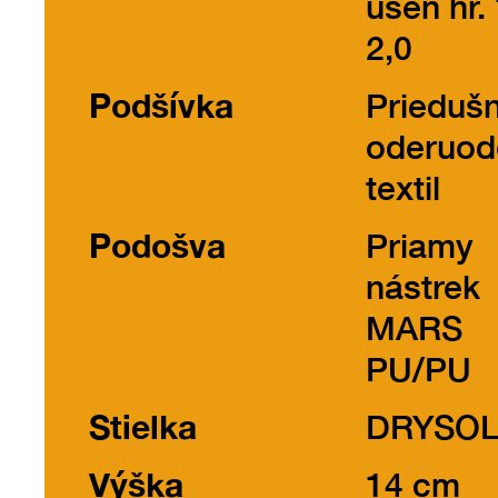
useň hr. 
2,0
Podšívka
Prieduš
oderuod
textil
Podošva
Priamy
nástrek
MARS
PU/PU
Stielka
DRYSO
Výška
14 cm