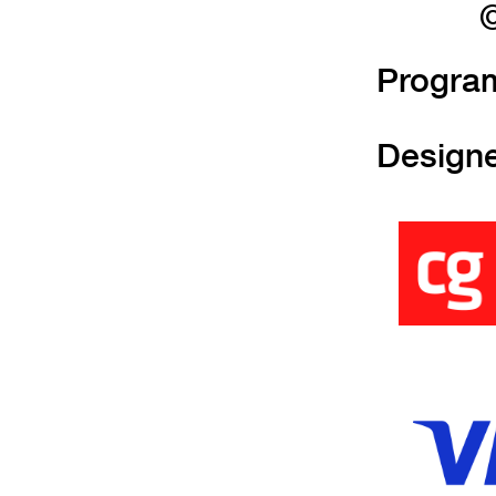
©
Progra
Design