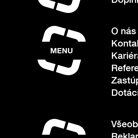
O nás
Konta
MENU
Kariér
Refer
Zastú
Dotác
Všeob
Rekla