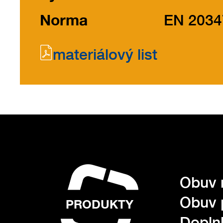
Norma
EN 2034
materiálový list
Obuv 
Obuv 
PRODUKTY
Dopln