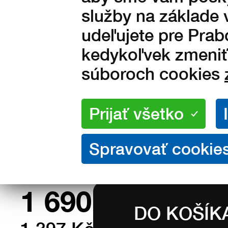
služby na základe 
udeľujete pre Prab
Veľkosti:
kedykoľvek zmeniť 
36
37
38
39
40
súboroch cookies
43
44
45
46
47
50
51
Množstvo:
na sklade
1 690
Kč s DPH