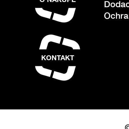
Dodac
Ochra
KONTAKT
©