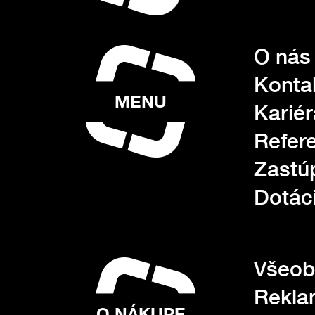
O nás
Konta
MENU
Kariér
Refer
Zastú
Dotác
Všeob
Rekla
O NÁKUPE