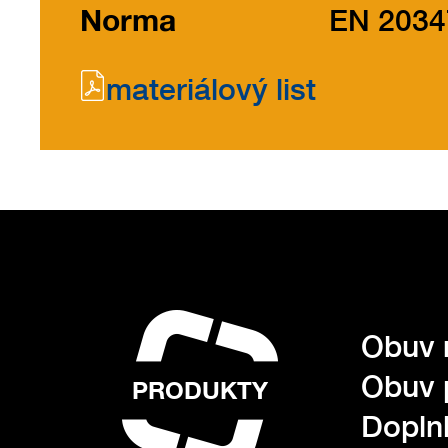
Norma
EN 2034
materiálový list
Obuv 
Obuv 
PRODUKTY
Dopln