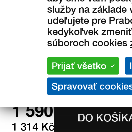
služby na základe 
udeľujete pre Prab
Veľkosti:
36
37
38
39
40
kedykoľvek zmeniť 
43
44
45
46
47
súboroch cookies
50
51
Množstvo:
na sklade
1 590
Kč s DPH
1 314 Kč bez DPH