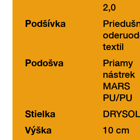
2,0
Podšívka
Prieduš
oderuod
textil
Podošva
Priamy
nástrek
MARS
PU/PU
Stielka
DRYSO
Výška
10 cm