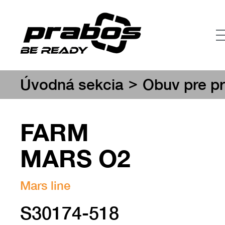
>
Úvodná sekcia
Obuv pre pr
FARM
MARS O2
Mars line
S30174-518