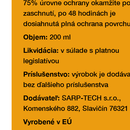
75% úrovne ochrany okamžite p
zaschnutí, po 48 hodinách je
dosiahnutá plná ochrana povrchu
Objem:
200 ml
Likvidácia:
v súlade s platnou
legislatívou
Príslušenstvo:
výrobok je dodáv
bez ďalšieho príslušenstva
Dodávateľ:
SARP-TECH s.r.o.,
Komenského 882, Slavičín 76321
Vyrobené v EÚ