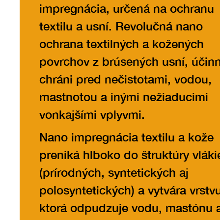
impregnácia, určená na ochranu
textilu a usní. Revolučná nano
ochrana textilných a kožených
povrchov z brúsených usní, účin
chráni pred nečistotami, vodou,
mastnotou a inými nežiaducimi
vonkajšími vplyvmi.
Nano impregnácia textilu a kože
preniká hlboko do štruktúry vláki
(prírodných, syntetických aj
polosyntetických) a vytvára vrstv
ktorá odpudzuje vodu, mastónu 