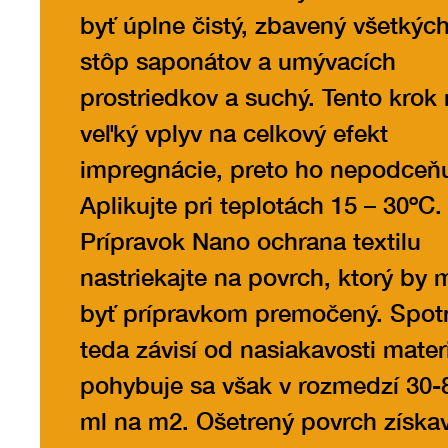
byť úplne čistý, zbavený všetkýc
stôp saponátov a umývacích
prostriedkov a suchý. Tento krok
veľký vplyv na celkový efekt
impregnácie, preto ho nepodceňu
Aplikujte pri teplotách 15 – 30ºC.
Prípravok Nano ochrana textilu
nastriekajte na povrch, ktorý by 
byť prípravkom premočený. Spot
teda závisí od nasiakavosti mater
pohybuje sa však v rozmedzí 30-
ml na m2. Ošetrený povrch získa