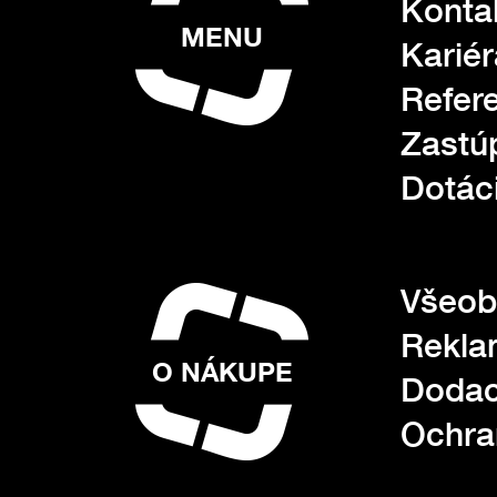
Konta
MENU
Kariér
Refer
Zastú
Dotác
Všeob
Rekla
O NÁKUPE
Dodac
Ochra