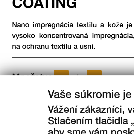
COATING
Nano impregnácia textilu a kože je
vysoko koncentrovaná impregnácia
na ochranu textilu a usní.
Množstvo:
Vaše súkromie je 
na sklade
Vážení zákazníci, 
423
Kč s DPH
Stlačením tlačidla 
350 Kč bez DPH
aby sme vám posky