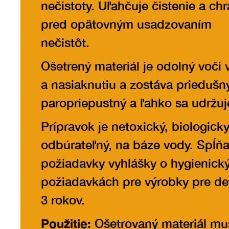
nečistoty. Uľahčuje čistenie a chr
pred opätovným usadzovaním
nečistôt.
Ošetrený materiál je odolný voči
a nasiaknutiu a zostáva priedušn
paropriepustný a ľahko sa udržuj
Prípravok je netoxický, biologick
odbúrateľný, na báze vody. Spĺň
požiadavky vyhlášky o hygienick
požiadavkách pre výrobky pre de
3 rokov.
Použitie:
Ošetrovaný materiál mu