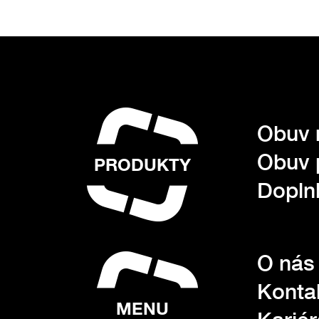
Obuv 
Obuv 
PRODUKTY
Dopln
O nás
Konta
MENU