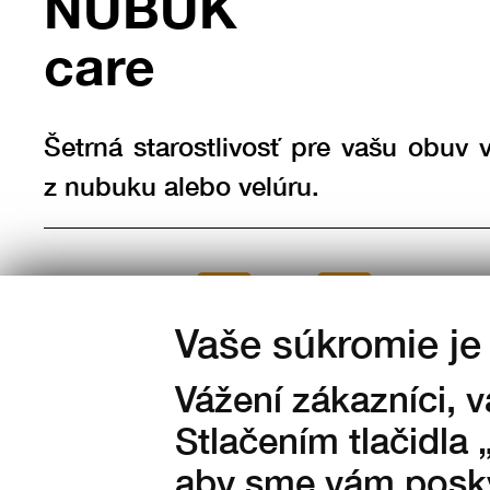
NUBUK
care
Šetrná starostlivosť pre vašu obuv 
z nubuku alebo velúru.
Množstvo:
Vaše súkromie je 
na sklade
Vážení zákazníci, 
160
Kč s DPH
Stlačením tlačidla 
aby sme vám posky