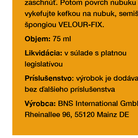
zaschnúť. Potom povrch nubuku
vykefujte kefkou na nubuk, semi
špongiou VELOUR-FIX.
Objem:
75 ml
Likvidácia:
v súlade s platnou
legislatívou
Príslušenstvo
: výrobok je dodáv
bez ďalšieho príslušenstva
Výrobca:
BNS International Gmb
Rheinallee 96, 55120 Mainz DE