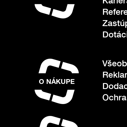
Kariér
Refer
Zastú
Dotác
Všeob
Rekla
O NÁKUPE
Dodac
Ochra