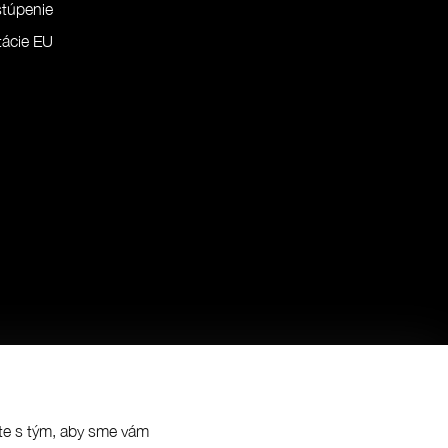
túpenie
ácie EU
síte s tým, aby sme vám