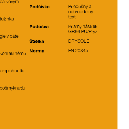
 palivovým
Podšívka
Priedušný a
oderuodolný
textil
tužinka
Podošva
Priamy nástrek
GR66 PU/Pryž
gie v päte
Stielka
DRYSOLE
Norma
EN 20345
i kontaktnému
 prepichnutiu
 pošmyknutiu