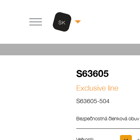
SK
S63605
Exclusive line
S63605-504
Bezpečnostná členková obuv o
Veľkosti: