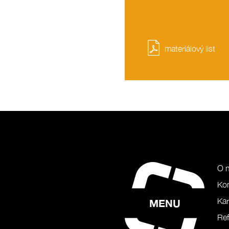
materiálový list
O 
Ko
Kar
MENU
Ref