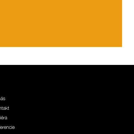
nás
ntakt
iéra
erencie