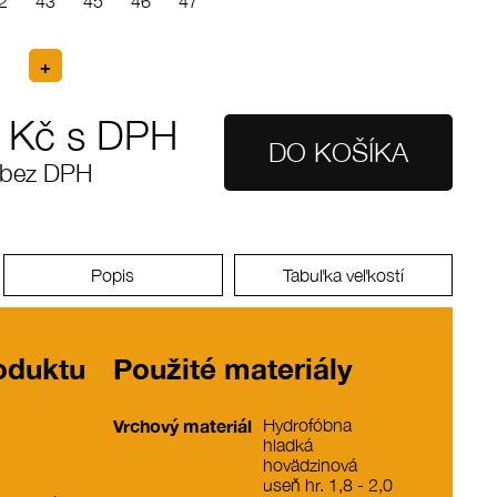
2
43
45
46
47
Kč s DPH
 bez DPH
Popis
Tabuľka veľkostí
roduktu
Použité materiály
Vrchový materiál
Hydrofóbna
hladká
hovädzinová
useň hr. 1,8 - 2,0