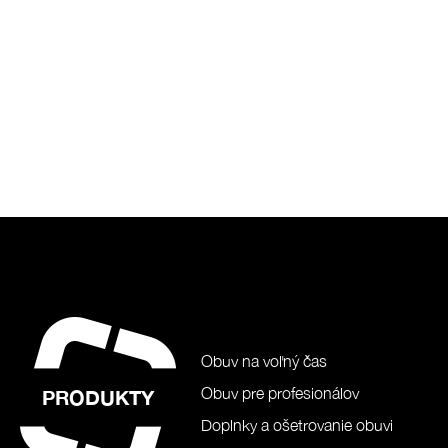
Obuv na voľný čas
Obuv pre profesionálov
PRODUKTY
Doplnky a ošetrovanie obuvi