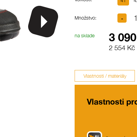
41
4
Množstvo:
3 090
na sklade
2 554 Kč
Vlastnosti / materiály
Vlastnosti p