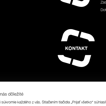
Zas
Dot
KONTAKT
nás dôležité
i súkromie každého z vás. Stlačením tlačidla „Prijať všetko“ súhla
us a.s.
|
Programing by
|
designed by