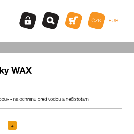
CZK
EUR
nky WAX
obuv - na ochranu pred vodou a nečistotami.