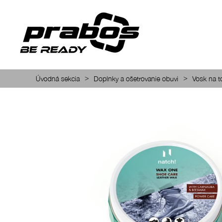
>
>
Úvodná sekcia
Doplnky a ošetrovanie obuvi
Vosk na 