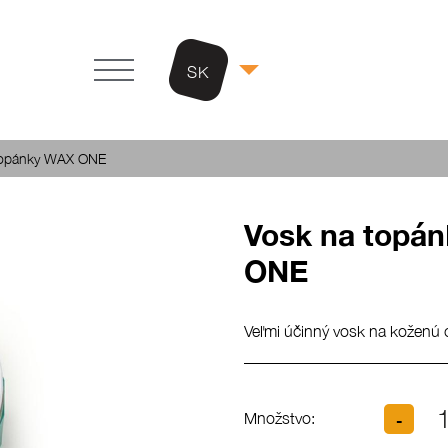
SK
topánky WAX ONE
Vosk na topá
ONE
Veľmi účinný vosk na koženú 
Množstvo: