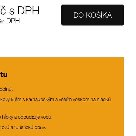
č s DPH
ez DPH
tu
dolnú.
ukový krém s karnaubským a včelím voskom na hladkú
 hĺbky a odpudzuje vodu.
ovú a turistickú obuv.