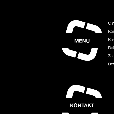
O 
Ko
Kar
MENU
Ref
Zas
Dot
KONTAKT