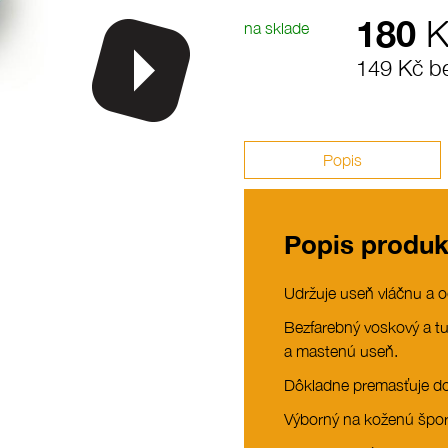
180
K
na sklade
149 Kč b
Popis
Popis produk
Udržuje useň vláčnu a o
Bezfarebný voskový a t
a mastenú useň.
Dôkladne premasťuje do
Výborný na koženú šport