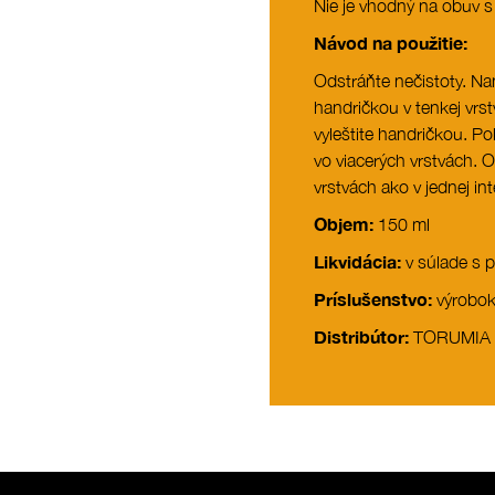
Nie je vhodný na obuv 
Návod na použitie:
Odstráňte nečistoty. N
handričkou v tenkej vrs
vyleštite handričkou. P
vo viacerých vrstvách. 
vrstvách ako v jednej int
Objem:
150 ml
Likvidácia:
v súlade s p
Príslušenstvo:
výrobok
Distribútor:
TORUMIA s.