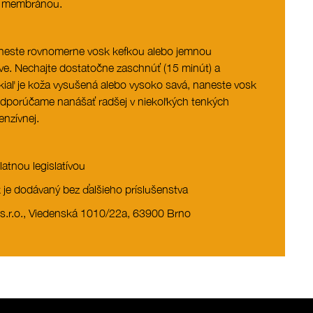
s membránou.
aneste rovnomerne vosk kefkou alebo jemnou
tve. Nechajte dostatočne zaschnúť (15 minút) a
okiaľ je koža vysušená alebo vysoko savá, naneste vosk
Odporúčame nanášať radšej v niekoľkých tenkých
enzívnej.
latnou legislatívou
 je dodávaný bez ďalšieho príslušenstva
r.o., Viedenská 1010/22a, 63900 Brno