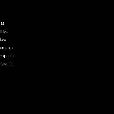
nás
ntakt
iéra
erencie
túpenie
ácie EU