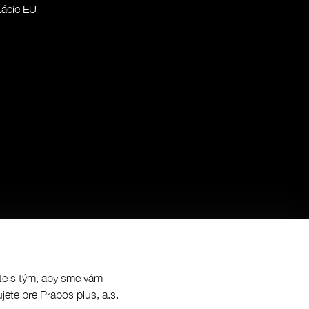
ácie EU
síte s tým, aby sme vám
jete pre Prabos plus, a.s.