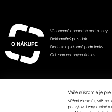
Všeobecné obchodné podmienky
Reklamačný poriadok
O NÁKUPE
Dodacie a platobné podmienky
Ochrana osobných údajov
Vaše súkromie je pre 
Vážení zákazníci, vážime s
© Prabos pl
poskytovali zmysluplné a 