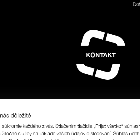
Dot
KONTAKT
nás dôležité
i súkromie každého z vás. Stlačením tlačidla „Prijať všetko“ súhla
us a.s.
|
Programing by
|
designed by
užitočné služby na základe vašich údajov o sledovaní. Súhlas udeľu