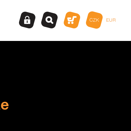
CZK
EUR
ke