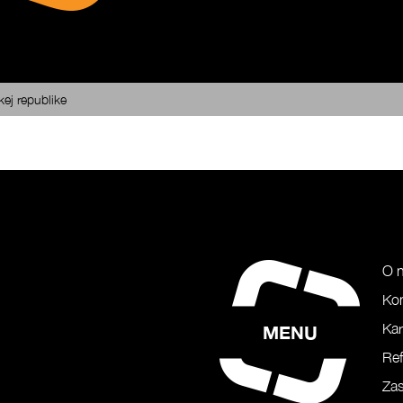
kej republike
O 
Ko
Kar
MENU
Ref
Zas