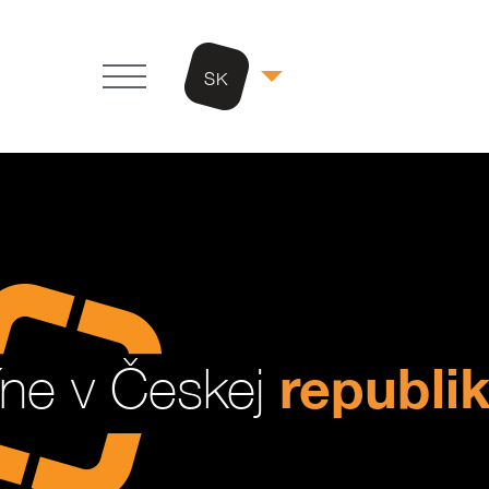
SK
republi
íne v Českej