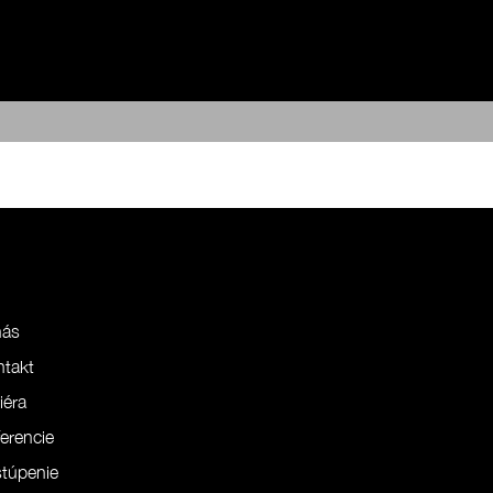
nás
ntakt
iéra
erencie
túpenie