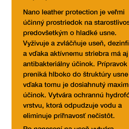
Nano leather protection je veľmi
účinný prostriedok na starostlivo
predovšetkým o hladké usne.
Vyživuje a zvláčňuje useň, dezinf
a vďaka aktívnemu striebra má aj
antibakteriálny účinok. Prípravok
preniká hlboko do štruktúry usne
vďaka tomu je dosiahnutý maxim
účinok. Vytvára ochrannú hydrof
vrstvu, ktorá odpudzuje vodu a
eliminuje priľnavosť nečistôt.
Po nanesení na useň vytvára