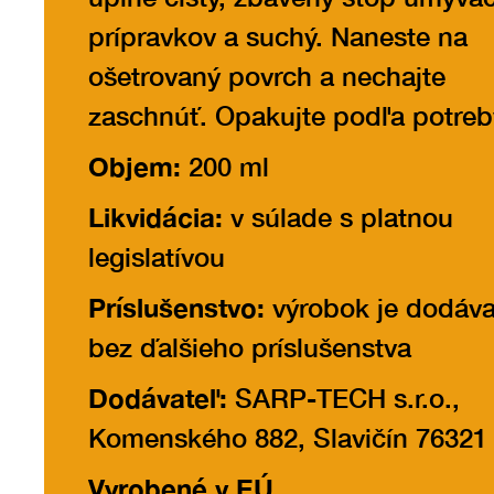
prípravkov a suchý. Naneste na
ošetrovaný povrch a nechajte
zaschnúť. Opakujte podľa potreb
Objem:
200 ml
Likvidácia:
v súlade s platnou
legislatívou
Príslušenstvo:
výrobok je dodáv
bez ďalšieho príslušenstva
Dodávateľ:
SARP-TECH s.r.o.,
Komenského 882, Slavičín 76321
Vyrobené v EÚ