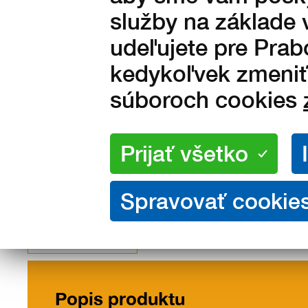
435
Kč s DPH
služby na základe 
udeľujete pre Prab
360 Kč bez DPH
kedykoľvek zmeniť 
súboroch cookies
Popis
Popis produktu