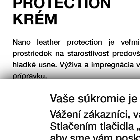
PROTECTION
KRÉM
Nano leather protection je veľm
prostriedok na starostlivosť predov
hladké usne. Výživa a impregnácia 
prípravku.
Vaše súkromie je 
Množstvo:
Vážení zákazníci, 
Stlačením tlačidla 
na sklade
aby sme vám posky