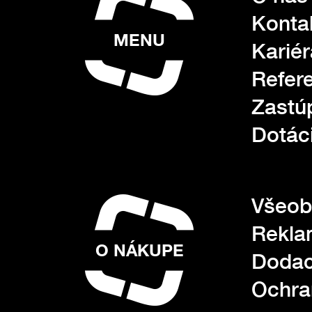
Konta
MENU
Kariér
Refer
Zastú
Dotác
Všeob
Rekla
O NÁKUPE
Dodac
Ochra