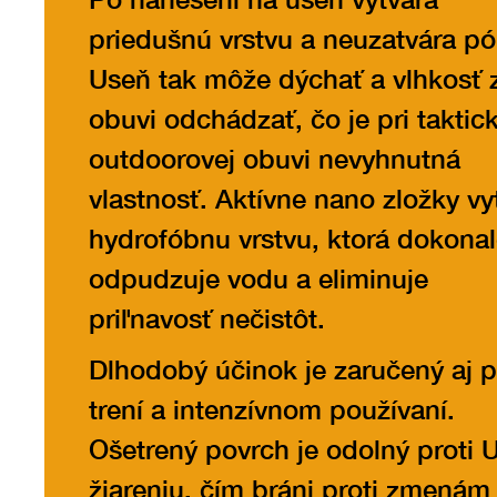
priedušnú vrstvu a neuzatvára pó
Useň tak môže dýchať a vlhkosť 
obuvi odchádzať, čo je pri taktick
outdoorovej obuvi nevyhnutná
vlastnosť. Aktívne nano zložky vy
hydrofóbnu vrstvu, ktorá dokona
odpudzuje vodu a eliminuje
priľnavosť nečistôt.
Dlhodobý účinok je zaručený aj p
trení a intenzívnom používaní.
Ošetrený povrch je odolný proti 
žiareniu, čím bráni proti zmenám