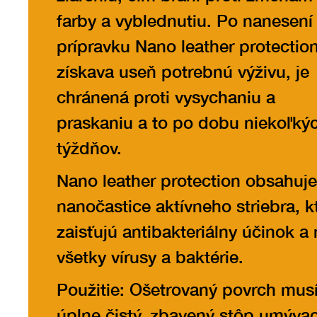
farby a vyblednutiu. Po nanesení
prípravku Nano leather protectio
získava useň potrebnú výživu, je
chránená proti vysychaniu a
praskaniu a to po dobu niekoľký
týždňov.
Nano leather protection obsahuje
nanočastice aktívneho striebra, k
zaisťujú antibakteriálny účinok a 
všetky vírusy a baktérie.
Použitie: Ošetrovaný povrch musí
úplne čistý, zbavený stôp umýva