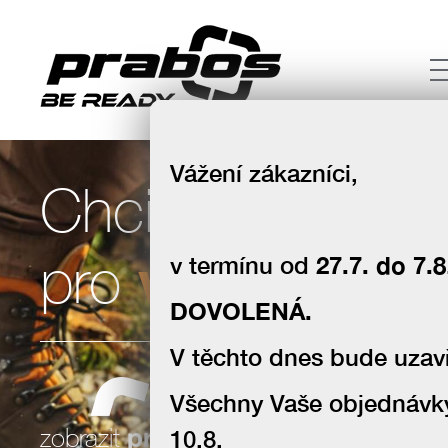
Vážení zákazníci,
Chci boty
volný čas
pro
v termínu od
27.7. do 7.8
DOVOLENÁ.
V těchto dnes bude uzavř
Všechny Vaše objednávk
souhlas se zpracováním osobních
zobrazit
produkty
10.8.
údajů za účelem zasílání