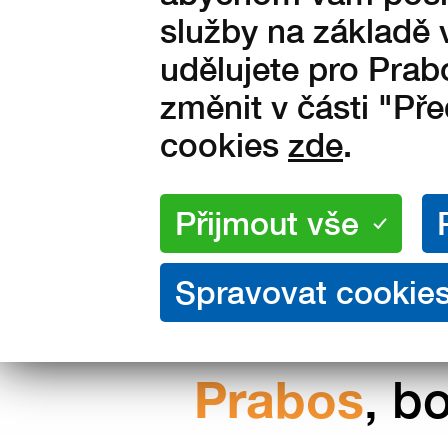
Vyrobeno ve Slavičíně v Čes
služby na základě 
republice
udělujete pro Prab
změnit v části "Př
cookies
zde
.
Nakupujte přímo od výrobce
Prabos
, b