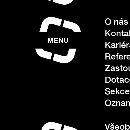
O nás
Konta
MENU
Kariér
Refer
Zasto
Dotac
Sekce
Oznam
Všeob