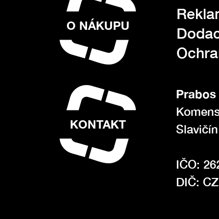
Rekla
O NÁKUPU
Dodac
Ochra
Prabos 
Komens
KONTAKT
Slavičí
IČO: 26
DIČ: C