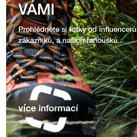
VÁMI
Prohlédněte si fotky od influencerů
zákazníků, a našich fanoušků...
více
informací