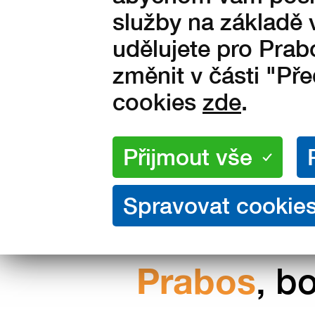
Vyrobeno ve Slavičíně v Čes
služby na základě 
republice
udělujete pro Prab
změnit v části "Př
cookies
zde
.
Nakupujte přímo od výrobce
Prabos
, b