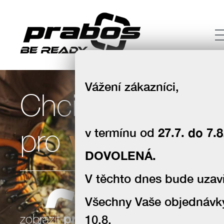
Vážení zákazníci,
Chci boty
volný čas
pro
v termínu od
27.7. do 7.8
DOVOLENÁ.
V těchto dnes bude uzavř
Všechny Vaše objednávk
souhlas se zpracováním osobních
zobrazit
produkty
10.8.
údajů za účelem zasílání