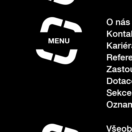
O nás
Konta
MENU
Kariér
Refer
Zasto
Dotac
Sekce
Oznam
Všeob