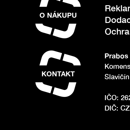
Rekla
O NÁKUPU
Dodac
Ochra
Prabos 
Komens
KONTAKT
Slavičí
IČO: 26
DIČ: C