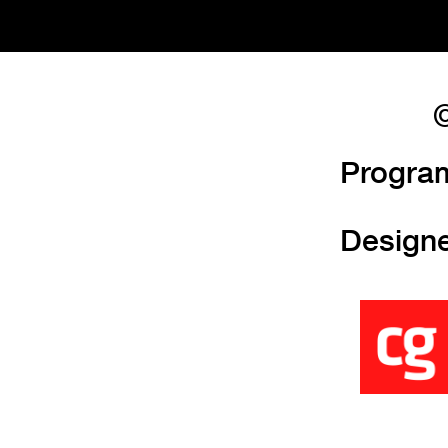
©
Progra
Design