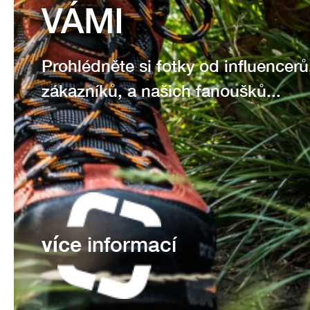
VÁMI
Prohlédněte si fotky od influencerů
zákazníků, a našich fanoušků...
více
informací