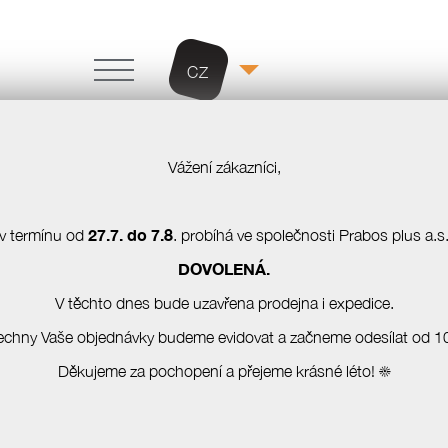
CZ
Vážení zákazníci,
Kotníkové
outdoorové boty
27.7. do 7.8
v termínu od
. probíhá ve společnosti Prabos plus a.s
DOVOLENÁ.
Chci b
V těchto dnes bude uzavřena prodejna i expedice.
echny Vaše objednávky budeme evidovat a začneme odesílat od 10
pr
pro
Děkujeme za pochopení a přejeme krásné léto! ☀️
 osobních údajů
etteru