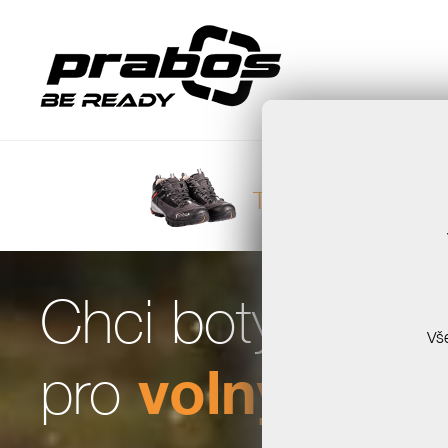
Trekové polobotky
Chci boty
Vš
volný čas
pro
souhlas se zpracováním
za účelem zasílání newsl