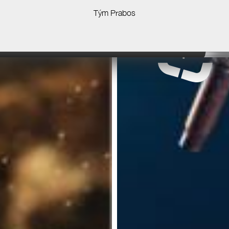
Tým Prabos
zobrazit
produk