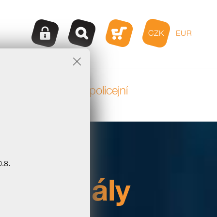
CZK
EUR
Taktické a policejní
boty
.
oty
.8.
ofesionály