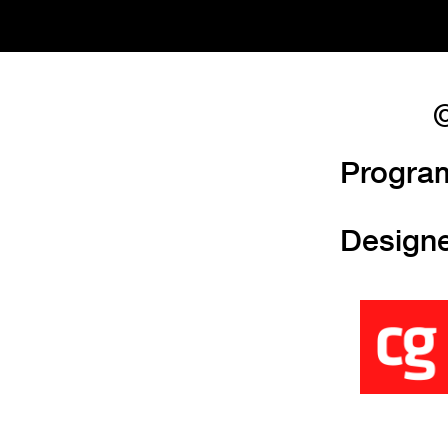
©
Progra
Design