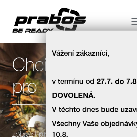
Vážení zákazníci,
Chci boty
volný čas
pro
v termínu od
27.7. do 7.8
DOVOLENÁ.
V těchto dnes bude uzavř
Všechny Vaše objednávk
souhlas se zpracováním osobních
zobrazit
produkty
10.8.
údajů za účelem zasílání