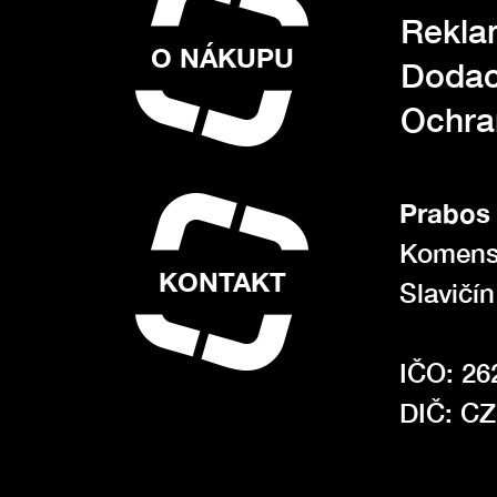
Rekla
O NÁKUPU
Dodac
Ochra
Prabos 
Komens
KONTAKT
Slavičí
IČO: 26
DIČ: C