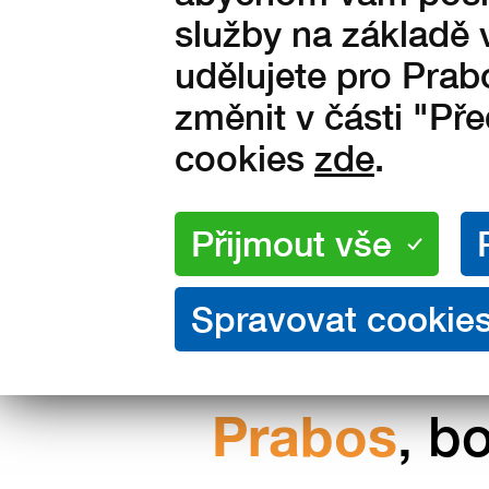
Vyrobeno ve Slavičíně v Čes
služby na základě 
republice
udělujete pro Prab
změnit v části "Př
cookies
zde
.
Nakupujte přímo od výrobce
Prabos
, b