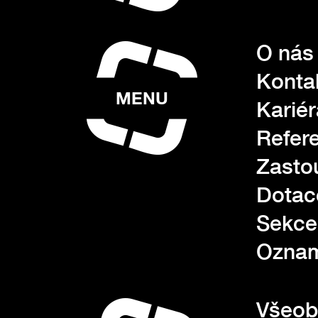
O nás
Konta
MENU
Kariér
Refer
Zasto
Dotac
Sekce
Oznam
Všeob