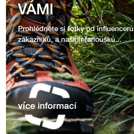
VÁMI
Prohlédněte si fotky od influencerů
zákazníků, a našich fanoušků...
více
informací