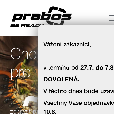
Vážení zákazníci,
Chci boty
volný čas
pro
v termínu od
27.7. do 7.8
DOVOLENÁ.
V těchto dnes bude uzavř
Všechny Vaše objednávk
souhlas se zpracováním osobních
zobrazit
produkty
10.8.
údajů za účelem zasílání