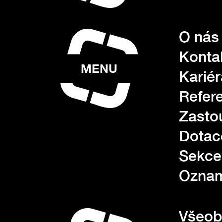
O nás
Konta
MENU
Kariér
Refer
Zasto
Dotac
Sekce
Oznam
Všeob