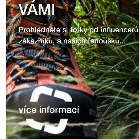
VÁMI
Prohlédněte si fotky od influencerů
zákazníků, a našich fanoušků...
více
informací