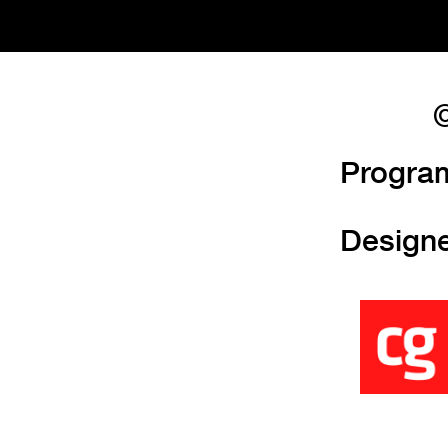
©
Progra
Design