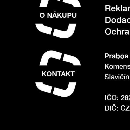
Rekla
O NÁKUPU
Dodac
Ochra
Prabos 
Komens
KONTAKT
Slavičí
IČO: 26
DIČ: C