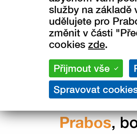
Vyrobeno ve Slavičíně v Čes
služby na základě 
republice
udělujete pro Prab
změnit v části "Př
cookies
zde
.
Nakupujte přímo od výrobce
Prabos
, b