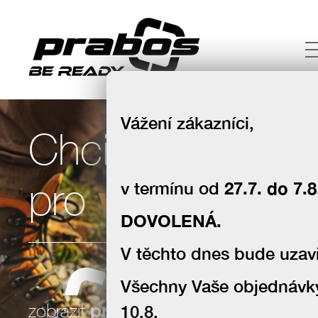
Vážení zákazníci,
Chci boty
volný čas
pro
v termínu od
27.7. do 7.8
DOVOLENÁ.
V těchto dnes bude uzavř
Všechny Vaše objednávk
souhlas se zpracováním osobních
zobrazit
produkty
10.8.
údajů za účelem zasílání