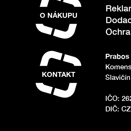
Rekla
O NÁKUPU
Dodac
Ochra
Prabos 
Komens
KONTAKT
Slavičí
IČO: 26
DIČ: C