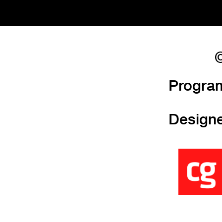
©
Progra
Design