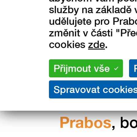
Vyrobeno ve Slavičíně v Čes
služby na základě 
republice
udělujete pro Prab
změnit v části "Př
cookies
zde
.
Nakupujte přímo od výrobce
Prabos
, b