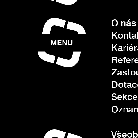
O nás
Konta
MENU
Kariér
Refer
Zasto
Dotac
Sekce
Oznam
Všeob