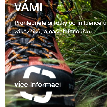
VÁMI
Prohlédněte si fotky od influencerů
zákazníků, a našich fanoušků...
více
informací