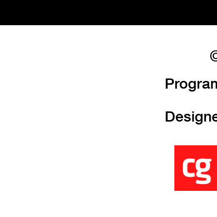
©
Progra
Design