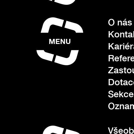
O nás
Konta
MENU
Kariér
Refer
Zasto
Dotac
Sekce
Oznam
Všeob