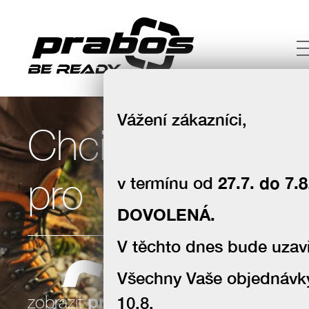
Vážení zákazníci,
Chci boty
volný čas
pro
v termínu od
27.7. do 7.8
DOVOLENÁ.
V těchto dnes bude uzavř
Všechny Vaše objednávk
souhlas se zpracováním osobních
zobrazit
produkty
10.8.
údajů za účelem zasílání