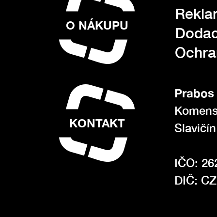
Rekla
O NÁKUPU
Dodac
Ochra
Prabos 
Komens
KONTAKT
Slavičí
IČO: 26
DIČ: C