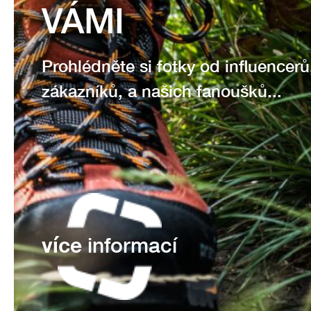
VÁMI
Prohlédněte si fotky od influencerů
zákazníků, a našich fanoušků...
více
informací