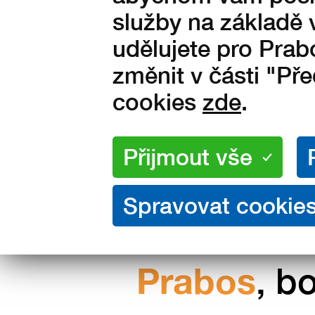
Vyrobeno ve Slavičíně v Čes
služby na základě 
republice
udělujete pro Prab
změnit v části "Př
cookies
zde
.
Nakupujte přímo od výrobce
Prabos
, b